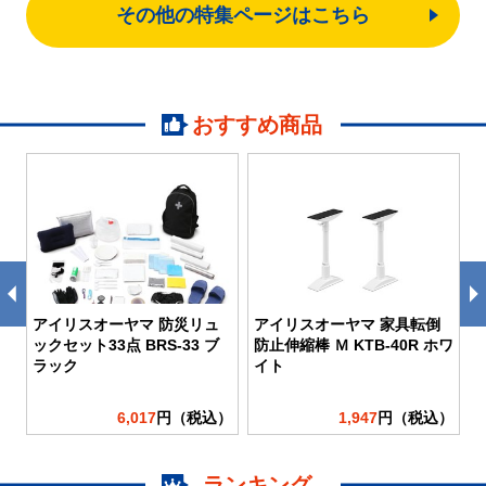
その他の特集ページはこちら
おすすめ商品
アイリスオーヤマ 防災リュ
アイリスオーヤマ 家具転倒
ア
ックセット33点 BRS-33 ブ
防止伸縮棒 Ｍ KTB-40R ホワ
炊
ッ
ラック
イト
）
6,017
円（税込）
1,947
円（税込）
ランキング