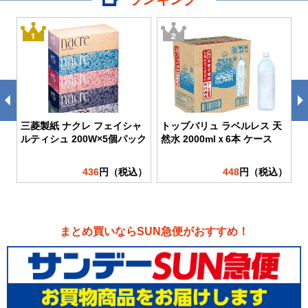
三菱製紙 ナクレ フェイシャ
トップバリュ ラベルレス 天
ルティシュ 200W×5個パック
然水 2000mlｘ6本 ケース
）
436
円（税込）
448
円（税込）
まとめ買いならSUN急便がおすすめ！