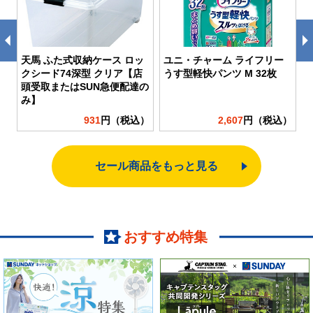
天馬 ふた式収納ケース ロッ
ユニ・チャーム ライフリー
香
クシード74深型 クリア【店
うす型軽快パンツ M 32枚
頭受取またはSUN急便配達の
み】
）
931
円（税込）
2,607
円（税込）
セール商品をもっと見る
おすすめ特集