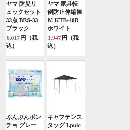
ヤマ 防災リ
ヤマ 家具転
ュックセット
倒防止伸縮棒
33点 BRS-33
Ｍ KTB-40R
ブラック
ホワイト
6,017
円（税
1,947
円（税
込）
込）
ぶんぶんポン
キャプテンス
チョ グレー
タッグ Lpule