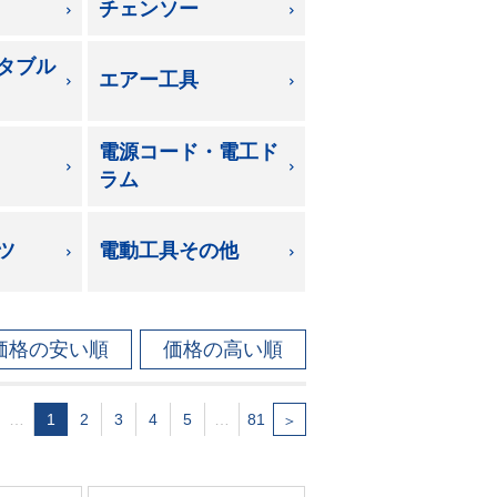
チェンソー
タブル
エアー工具
電源コード・電工ド
ラム
ツ
電動工具その他
価格の安い順
価格の高い順
…
1
2
3
4
5
…
81
＞