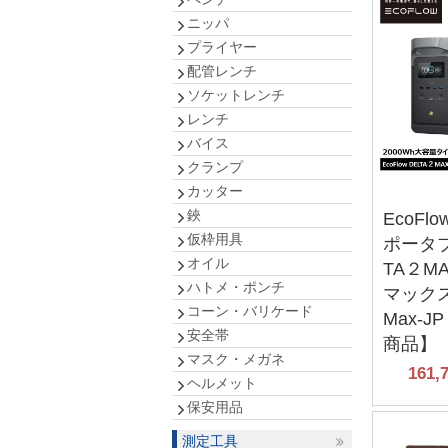
ニッパ
プライヤー
配管レンチ
ソケットレンチ
レンチ
バイス
クランプ
カッター
鋏
EcoFl
仮枠用具
ポータブ
オイル
TA２M
ハトメ・ポンチ
マックス)
コーン・バリケード
Max‐
安全帯
商品】
マスク・メガネ
161,
ヘルメット
保安用品
測定工具