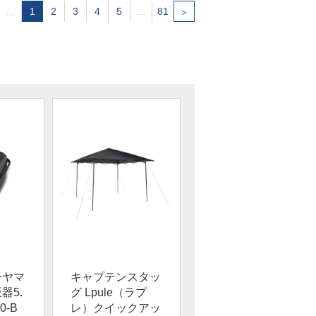
…
1
2
3
4
5
…
81
＞
ーヤマ
キャプテンスタッ
器5.
グ Lpule（ラプ
0-B
レ）クイックアッ