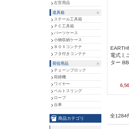
左官用品
道具箱
スチール工具箱
ＰＣ工具箱
パーツケース
小物収納ケース
ＢＯＸコンテナ
EARTH
フタ付きコンテナ
電式ミ
ター BB
荷役用品
チェーンブロック
荷締機
ワイヤー
6,5
ベルトスリング
ロープ
台車
全1284
商品カテゴリ