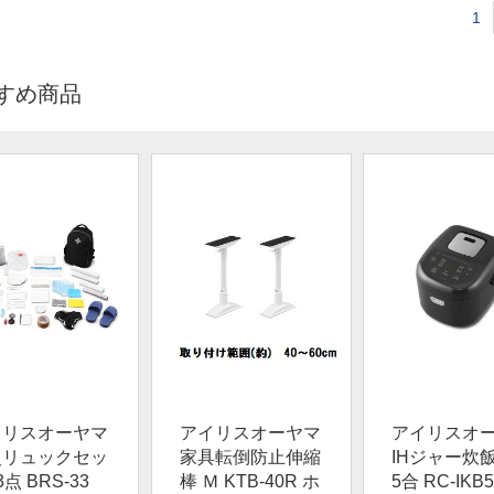
1
すめ商品
イリスオーヤマ
アイリスオーヤマ
アイリスオ
災リュックセッ
家具転倒防止伸縮
IHジャー炊飯
3点 BRS-33
棒 Ｍ KTB-40R ホ
5合 RC-IKB5