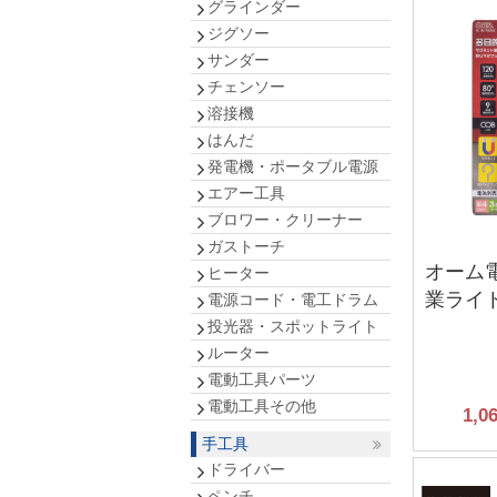
グラインダー
ジグソー
サンダー
チェンソー
溶接機
はんだ
発電機・ポータブル電源
エアー工具
ブロワー・クリーナー
ガストーチ
オーム
ヒーター
業ライ
電源コード・電工ドラム
投光器・スポットライト
ルーター
電動工具パーツ
電動工具その他
1,0
手工具
ドライバー
ペンチ