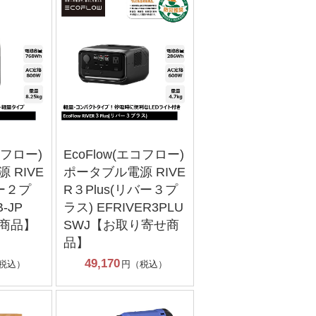
コフロー)
EcoFlow(エコフロー)
 RIVE
ポータブル電源 RIVE
バー２プ
R３Plus(リバー３プ
B-JP
ラス) EFRIVER3PLU
商品】
SWJ【お取り寄せ商
品】
49,170
税込）
円（税込）