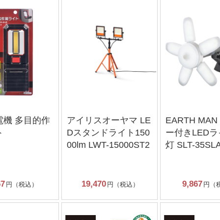
電機 多目的作
アイリスオーヤマ LE
EARTH MA
ト
Dスタンドライト150
ー付きLED
00lm LWT-15000ST2
灯 SLT-35SL
67
19,470
9,867
円（税込）
円（税込）
円（