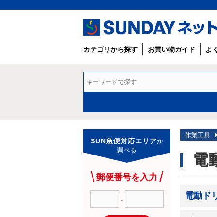
カテゴリから探す
お買い物ガイド
よ
作業工具
SUN急便対応エリア
か
調べる
電
郵便番号を入力
電動ド
-