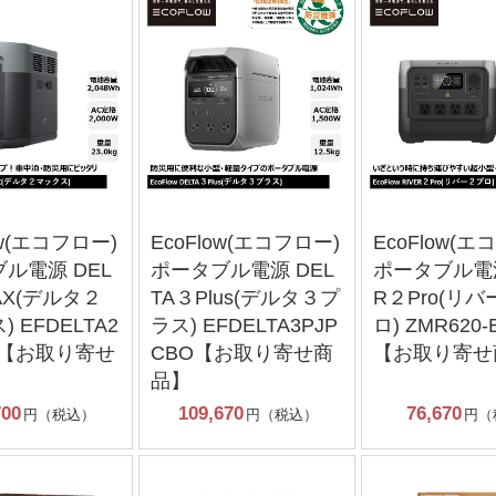
ow(エコフロー)
EcoFlow(エコフロー)
EcoFlow(エ
ル電源 DEL
ポータブル電源 DEL
ポータブル電源
AX(デルタ２
TA３Plus(デルタ３プ
R２Pro(リ
 EFDELTA2
ラス) EFDELTA3PJP
ロ) ZMR620-
JP【お取り寄せ
CBO【お取り寄せ商
【お取り寄せ
品】
700
109,670
76,670
円（税込）
円（税込）
円（