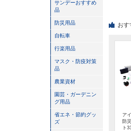
サンデーおすすめ
品
防災用品
おす
自転車
行楽用品
マスク・防疫対策
品
農業資材
園芸・ガーデニン
グ用品
省エネ・節約グッ
ア
防
ズ
ト3