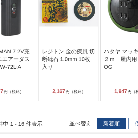
MAN 7.2V充
レジトン 金の疾風 切
ハタヤ マ
ニエアーダス
断砥石 1.0mm 10枚
２ｍ 屋内用 M
W-72LiA
入り
OG
67
2,167
1,947
円（税込）
円（税込）
円（
並べ替え
新着順
件中 1 - 16 件表示