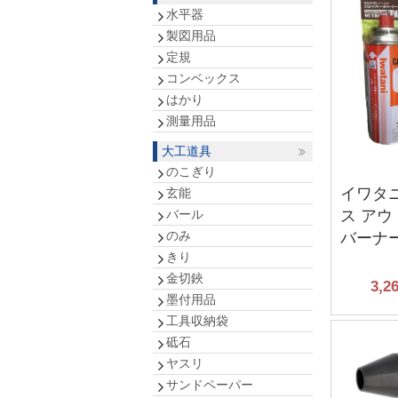
水平器
製図用品
定規
コンベックス
はかり
測量用品
大工道具
のこぎり
イワタ
玄能
バール
ス ア
のみ
バーナー
きり
金切鋏
3,2
墨付用品
工具収納袋
砥石
ヤスリ
サンドペーパー