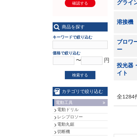
グライ
確認する
溶接機
商品を探す
キーワードで絞り込む
ブロワ
ー
価格で絞り込む
〜
円
投光器
イト
検索する
カテゴリで絞り込む
全1284
電動工具
電動ドリル
レシプロソー
電動丸鋸
切断機