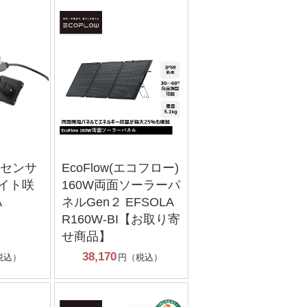
N センサ
EcoFlow(エコフロー)
ライト咲
160W両面ソーラーパ
A
ネルGen２ EFSOLA
R160W‐BI【お取り寄
せ商品】
38,170
税込）
円（税込）