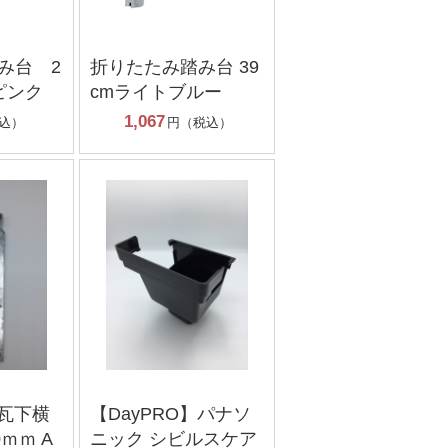
み台 2
折りたたみ踏み台 39
ピンク
cmライトブルー
1,067
込）
円（税込）
】瓦下横
【DayPRO】パナソ
0ｍｍ A
ニック シビルスケア