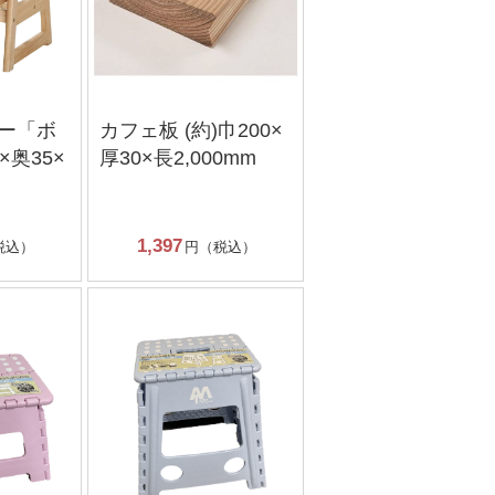
ー「ボ
カフェ板 (約)巾200×
×奥35×
厚30×長2,000mm
1,397
税込）
円（税込）