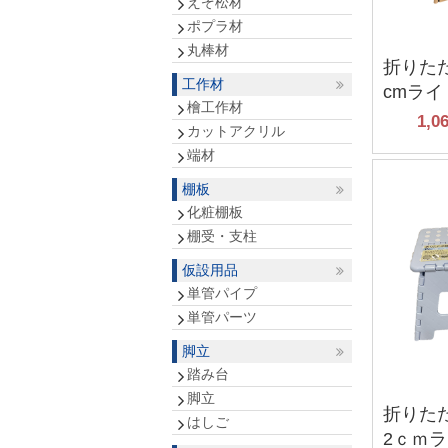
えぞ松材
ポプラ材
丸棒材
折りたた
工作材
cmラ
檜工作材
1,0
カットアクリル
端材
棚板
化粧棚板
棚受・支柱
仮設用品
単管パイプ
単管パーツ
脚立
踏み台
脚立
折りた
はしご
2ｃｍ