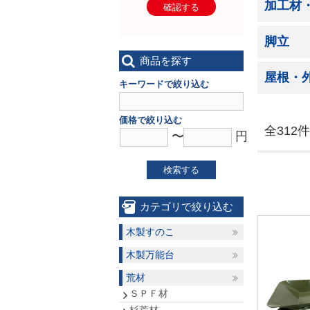
加工材
確認する
脚立
商品を探す
屋根・
キーワードで絞り込む
価格で絞り込む
全312件
〜
円
検索する
カテゴリで絞り込む
木製すのこ
木製万能台
荒材
ＳＰＦ材