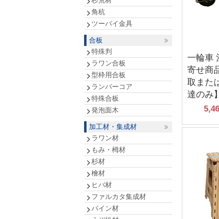
杉荒材
角杭
ツーバイ金具
合板
特殊判
一輪車
ラワン合板
寄せ商
型枠用合板
取また
ランバーコア
達のみ
特殊合板
5,4
発泡面木
加工材・集成材
ラワン材
もみ・栂材
杉材
檜材
ヒバ材
ファルカタ集成材
パイン材