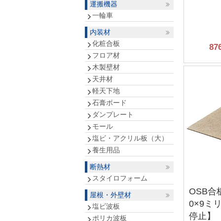
運搬機器
一輪車
内装材
化粧合板
87
フロア材
木製壁材
天井材
軽天下地
石膏ボード
ダンプレート
モール
塩ビ・アクリル板（大）
養生用品
断熱材
スタイロフォーム
OSB合板
屋根・外壁材
0×9ミ
塩ビ波板
停止】
ポリカ波板