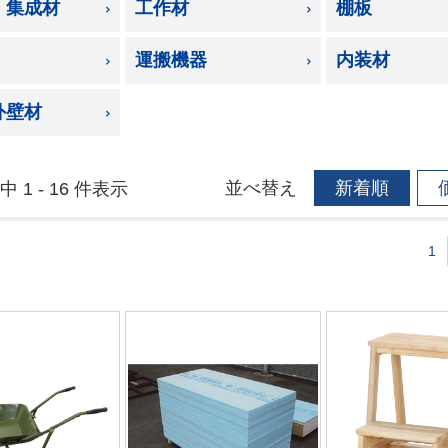
・集成材
工作材
棚板
運搬機器
内装材
外壁材
並べ替え
新着順
中 1 - 16 件表示
1