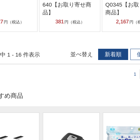
640【お取り寄せ商
Q0345【お
品】
商品】
27
381
2,167
円（税込）
円（税込）
円（
並べ替え
新着順
中 1 - 16 件表示
1
すめ商品