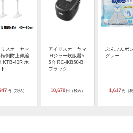
イリスオーヤマ
アイリスオーヤマ
ぶんぶんポ
具転倒防止伸縮
IHジャー炊飯器5.
グレー
 KTB-40R ホ
5合 RC-IKB50-B
イト
ブラック
947
10,670
1,617
円（税込）
円（税込）
円（