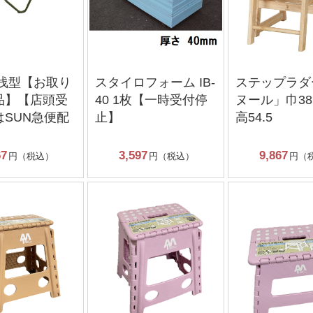
 浅型【お取り
スタイロフォーム IB-
ステップラダ
品】【店頭受
40 1枚【一時受付停
ヌール」巾38
はSUN急便配
止】
高54.5
】
67
3,597
9,867
円（税込）
円（税込）
円（