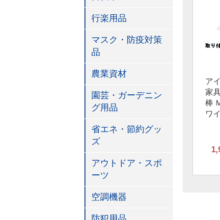
行楽用品
マスク・防疫対策
品
農業資材
ア
家
園芸・ガーデニン
棒 Ｍ
グ用品
ワ
省エネ・節約グッ
ズ
1,
アウトドア・スポ
ーツ
空調機器
防犯用品