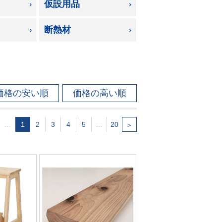
仮設用品
断熱材
価格の安い順
価格の高い順
…
1
2
3
4
5
…
20
＞