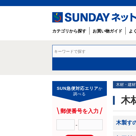
カテゴリから探す
お買い物ガイド
よ
木材・建材
SUN急便対応エリア
か
調べる
木
郵便番号を入力
木製す
-