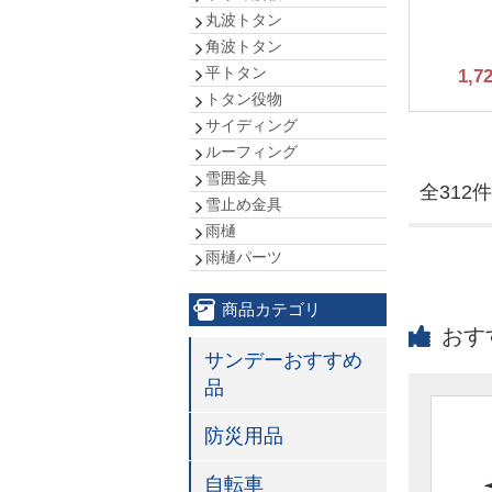
丸波トタン
角波トタン
平トタン
1,7
トタン役物
サイディング
ルーフィング
雪囲金具
全312件
雪止め金具
雨樋
雨樋パーツ
商品カテゴリ
おす
サンデーおすすめ
品
防災用品
自転車