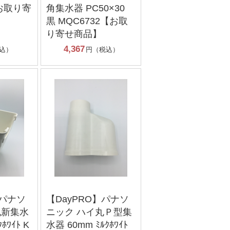
【お取り寄
角集水器 PC50×30
黒 MQC6732【お取
り寄せ商品】
4,367
込）
円（税込）
】パナソ
【DayPRO】パナソ
丸新集水
ニック ハイ丸Ｐ型集
ﾎﾜｲﾄ K
水器 60mm ﾐﾙｸﾎﾜｲﾄ