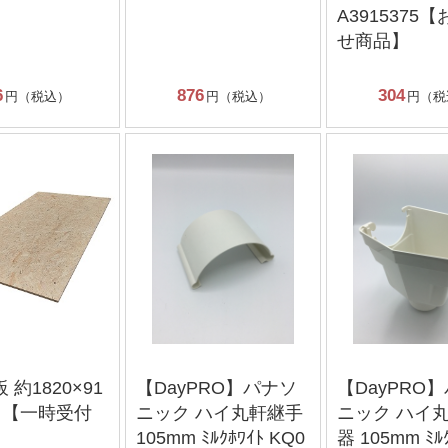
A3915375
せ商品】
6
876
304
円（税込）
円（税込）
円（税
 約1820×91
【DayPRO】パナソ
【DayPRO
リ【一時受付
ニック ハイ丸軒継手
ニック ハイ
105mm ﾐﾙｸﾎﾜｲﾄ KQ0
器 105mm ﾐﾙｸ