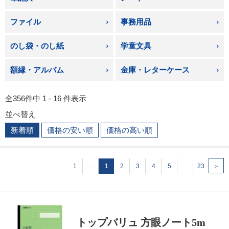
ファイル
事務用品
のし袋・のし紙
学童文具
額縁・アルバム
金庫・レターケース
全356件中 1 - 16 件表示
並べ替え
新着順
価格の安い順
価格の高い順
1
…
1
2
3
4
5
…
23
＞
トップバリュ 方眼ノート5m