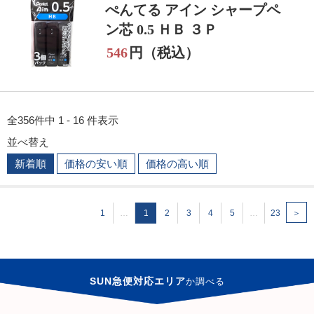
ぺんてる アイン シャープペ
ン芯 0.5 ＨＢ ３Ｐ
546
円（税込）
全356件中 1 - 16 件表示
並べ替え
新着順
価格の安い順
価格の高い順
1
…
1
2
3
4
5
…
23
＞
SUN急便対応エリア
か
調べる