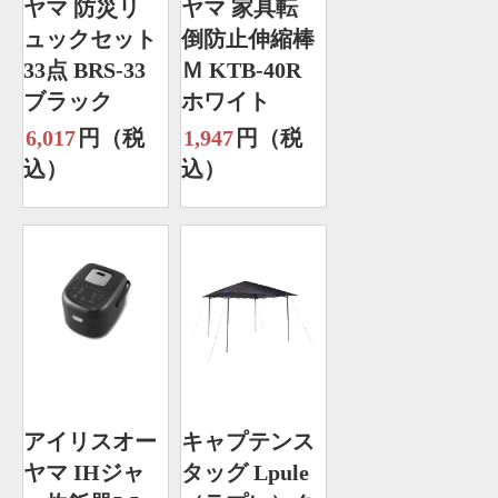
ヤマ 防災リ
ヤマ 家具転
ュックセット
倒防止伸縮棒
33点 BRS-33
Ｍ KTB-40R
ブラック
ホワイト
6,017
円（税
1,947
円（税
込）
込）
アイリスオー
キャプテンス
ヤマ IHジャ
タッグ Lpule