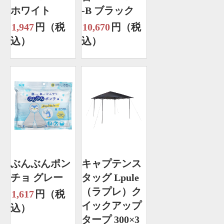
ホワイト
-B ブラック
1,947
円（税
10,670
円（税
込）
込）
ぶんぶんポン
キャプテンス
チョ グレー
タッグ Lpule
（ラプレ）ク
1,617
円（税
イックアップ
込）
タープ 300×3