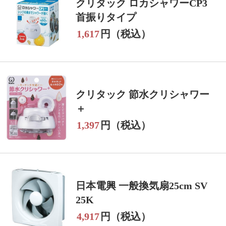
クリタック ロカシャワーCP3
首振りタイプ
1,617
円（税込）
クリタック 節水クリシャワー
＋
1,397
円（税込）
日本電興 一般換気扇25cm SV
25K
4,917
円（税込）