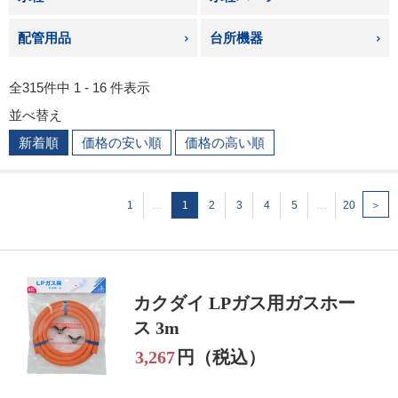
配管用品
台所機器
全315件中 1 - 16 件表示
並べ替え
新着順
価格の安い順
価格の高い順
1
…
1
2
3
4
5
…
20
＞
カクダイ LPガス用ガスホー
ス 3m
3,267
円（税込）