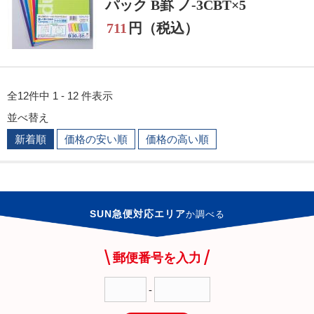
パック B罫 ノ-3CBT×5
711
円（税込）
全12件中 1 - 12 件表示
並べ替え
新着順
価格の安い順
価格の高い順
SUN急便対応エリア
か
調べる
郵便番号を入力
-