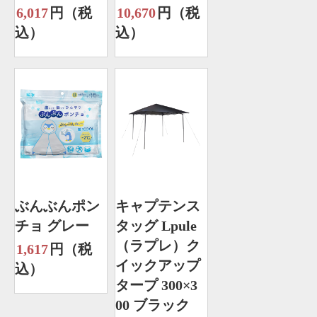
6,017
円（税
10,670
円（税
込）
込）
ぶんぶんポン
キャプテンス
チョ グレー
タッグ Lpule
（ラプレ）ク
1,617
円（税
イックアップ
込）
タープ 300×3
00 ブラック