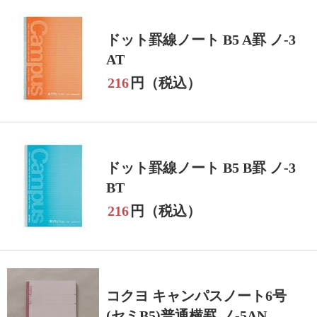
ドット罫線ノート B5 A罫 ノ‐3
AT
216
円（税込）
ドット罫線ノート B5 B罫 ノ‐3
BT
216
円（税込）
コクヨ キャンパスノート6号
(セミB5)普通横罫 ノ-5AN