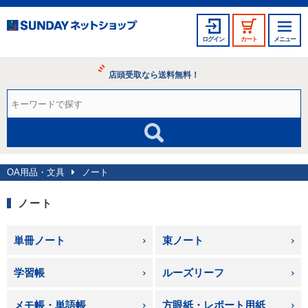
ログイン
カート
メニュー
店頭受取なら送料無料！
OA用品・文具
ノート
ノート
単冊ノート
束ノート
学習帳
ルーズリーフ
メモ帳・単語帳
方眼紙・レポート用紙