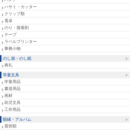
ハサミ・カッター
クリップ類
電卓
のり・接着剤
テープ
ラベルプリンター
事務小物
のし袋・のし紙
典礼
学童文具
学童用品
書道用品
画材
幼児文具
工作用品
額縁・アルバム
賞状額