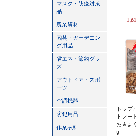
マスク・防疫対策
品
1,6
農業資材
園芸・ガーデニン
グ用品
省エネ・節約グッ
ズ
アウトドア・スポ
ーツ
空調機器
トップ
防犯用品
トフード
お＆まぐろ
作業衣料
g