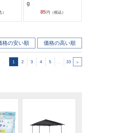
g
85
込）
円（税込）
価格の安い順
価格の高い順
…
1
2
3
4
5
…
33
＞