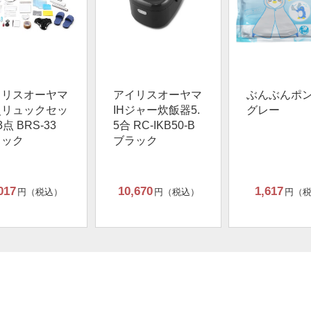
イリスオーヤマ
アイリスオーヤマ
ぶんぶんポ
災リュックセッ
IHジャー炊飯器5.
グレー
3点 BRS-33
5合 RC-IKB50-B
ラック
ブラック
017
10,670
1,617
円（税込）
円（税込）
円（