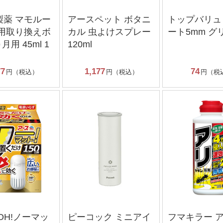
製薬 マモルー
アースペット ボタニ
トップバリュ
ニ用取り換えボ
カル 虫よけスプレー
ート5mm グ
月用 45ml 1
120ml
77
1,177
74
円（税込）
円（税込）
円（税
OH!ノーマッ
ピーコック ミニアイ
フマキラー 