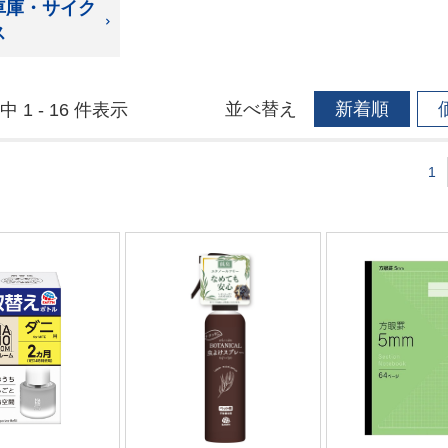
車庫・サイク
ス
並べ替え
新着順
中 1 - 16 件表示
1