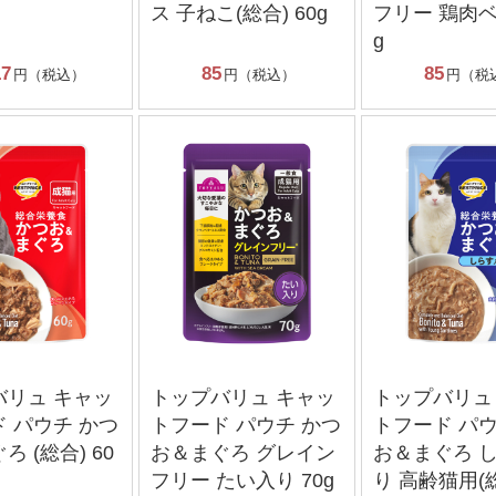
ス 子ねこ(総合) 60g
フリー 鶏肉ベ
g
17
85
85
円（税込）
円（税込）
円（税
バリュ キャッ
トップバリュ キャッ
トップバリュ
 パウチ かつ
トフード パウチ かつ
トフード パウ
 (総合) 60
お＆まぐろ グレイン
お＆まぐろ 
フリー たい入り 70g
り 高齢猫用(総