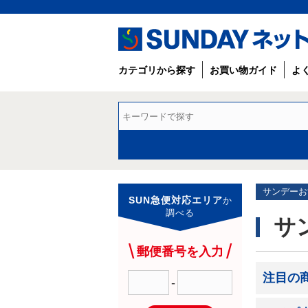
カテゴリから探す
お買い物ガイド
よ
サンデーお
SUN急便対応エリア
か
調べる
サ
郵便番号を入力
注目の
-