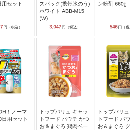
0日用セット
スパック(携帯氷のう)
ン粉剤 660g
ホワイト ABB-M15
(W)
87
3,047
546
円（税込）
円（税込）
円（税
OH！ノーマ
トップバリュ キャッ
トップバリュ
70日用セット
トフード パウチ かつ
トフード パウ
お＆まぐろ 鶏肉ベー
お＆まぐろ 