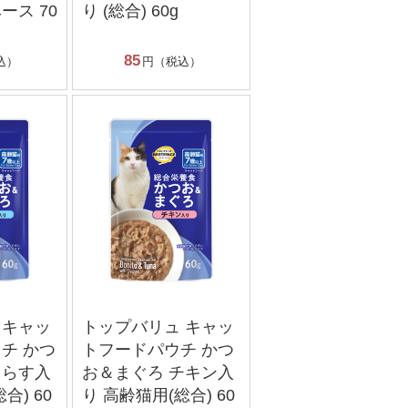
ース 70
り (総合) 60g
85
込）
円（税込）
 キャッ
トップバリュ キャッ
チ かつ
トフードパウチ かつ
しらす入
お＆まぐろ チキン入
合) 60
り 高齢猫用(総合) 60