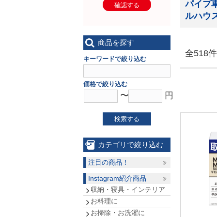
パイプ
確認する
ルハウ
商品を探す
全518件
キーワードで絞り込む
価格で絞り込む
〜
円
検索する
カテゴリで絞り込む
注目の商品！
Instagram紹介商品
収納・寝具・インテリア
お料理に
お掃除・お洗濯に