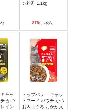
ン粉剤 1.1kg
876
込）
円（税込）
 キャッ
トップバリュ キャッ
チ かつ
トフード パウチ かつ
グレイン
お＆まぐろ おかか入