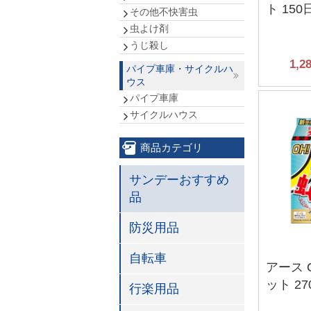
ト 15
その他不快害虫
虫よけ剤
うじ殺し
1,2
パイプ車庫・サイクルハ
ウス
パイプ車庫
サイクルハウス
商品カテゴリ
サンデーおすすめ
品
防災用品
自転車
アース 
ット 2
行楽用品