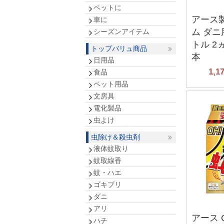
ペットに
アース
車に
ム ダ
シーズンアイテム
トル 2ヵ
トップバリュ商品
本
日用品
1,1
食品
ペット用品
文房具
電化製品
虫よけ
虫除け＆殺虫剤
液体蚊取り
蚊取線香
蚊・ハエ
ゴキブリ
ダニ
アリ
アース 
ハチ