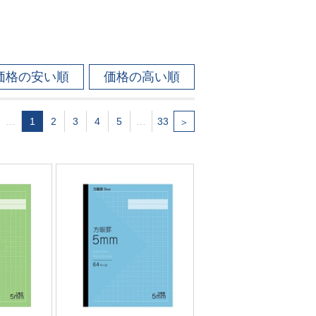
価格の安い順
価格の高い順
…
1
2
3
4
5
…
33
＞