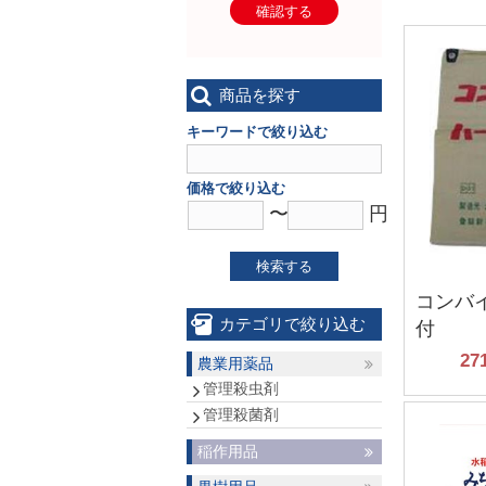
確認する
商品を探す
キーワードで絞り込む
価格で絞り込む
〜
円
検索する
コンバ
カテゴリで絞り込む
付
27
農業用薬品
管理殺虫剤
管理殺菌剤
稲作用品