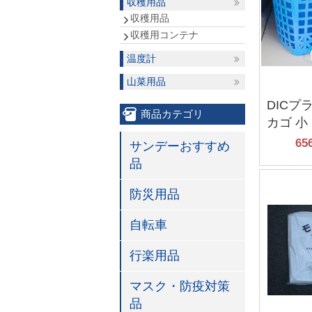
収穫用品
収穫用品
収穫用コンテナ
温度計
山菜用品
DICプ
商品カテゴリ
カゴ 小
65
サンデーおすすめ
品
防災用品
自転車
行楽用品
マスク・防疫対策
品