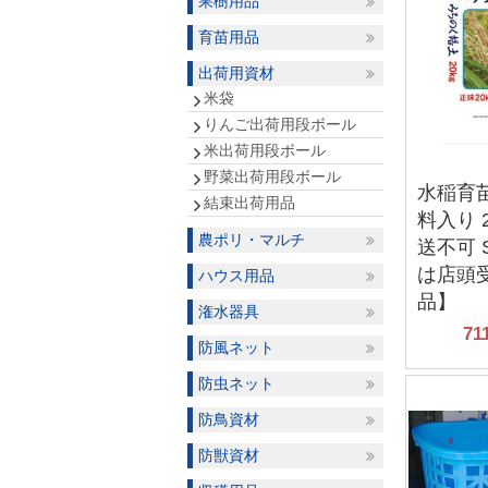
果樹用品
育苗用品
出荷用資材
米袋
りんご出荷用段ボール
米出荷用段ボール
野菜出荷用段ボール
水稲育
結束出荷用品
料入り 
農ポリ・マルチ
送不可 
は店頭
ハウス用品
品】
潅水器具
71
防風ネット
防虫ネット
防鳥資材
防獣資材