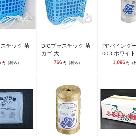
ラスチック 苗
DICプラスチック 苗
PPバインダー
カゴ 大
00D ホワイト
6
766
1,096
円（税込）
円（税込）
円（