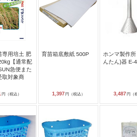
苗専用培土 肥
育苗箱底敷紙 500P
ホンマ製作所 
20kg【通常配
んたん)器 E-4
SUN急便また
受取対象商
1
1,397
3,487
円（税込）
円（税込）
円（