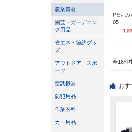
農業資材
PEもみが
05
園芸・ガーデニン
グ用品
1,8
省エネ・節約グッ
ズ
全16件中
アウトドア・スポ
ーツ
空調機器
おす
防犯用品
作業衣料
カー用品