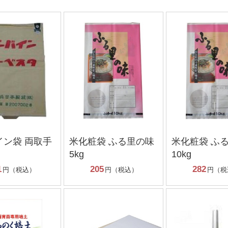
イン袋 両取手
米化粧袋 ふる里の味
米化粧袋 ふ
5kg
10kg
1
205
282
円（税込）
円（税込）
円（税