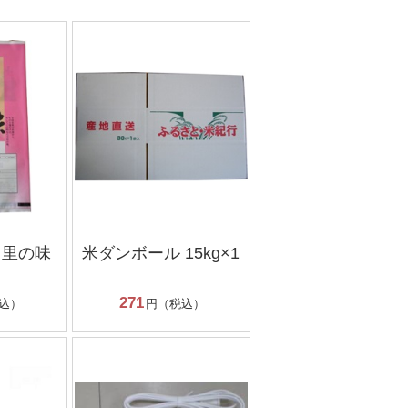
る里の味
米ダンボール 15kg×1
271
込）
円（税込）