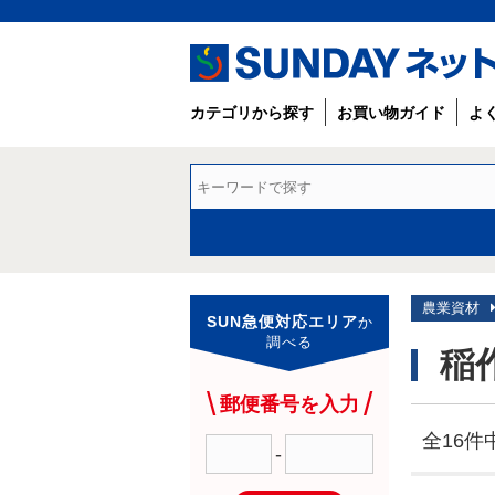
カテゴリから探す
お買い物ガイド
よ
農業資材
SUN急便対応エリア
か
調べる
稲
郵便番号を入力
全16件中
-