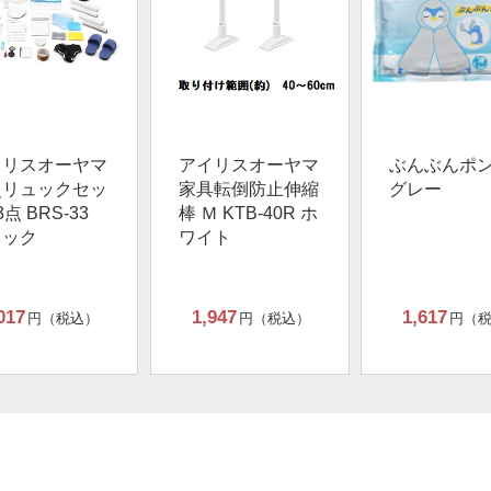
イリスオーヤマ
アイリスオーヤマ
ぶんぶんポ
災リュックセッ
家具転倒防止伸縮
グレー
3点 BRS-33
棒 Ｍ KTB-40R ホ
ラック
ワイト
017
1,947
1,617
円（税込）
円（税込）
円（