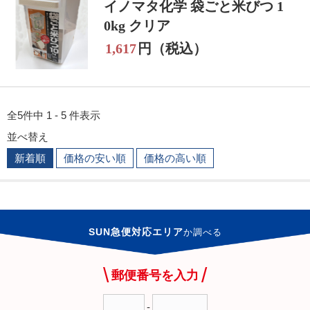
イノマタ化学 袋ごと米びつ 1
0kg クリア
1,617
円（税込）
全5件中 1 - 5 件表示
並べ替え
新着順
価格の安い順
価格の高い順
SUN急便対応エリア
か
調べる
郵便番号を入力
-