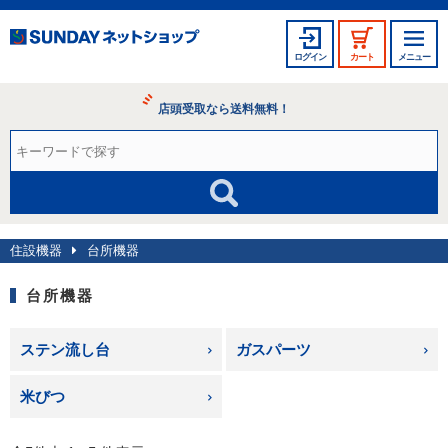
ログイン
カート
メニュー
店頭受取なら送料無料！
住設機器
台所機器
台所機器
ステン流し台
ガスパーツ
米びつ