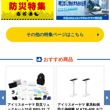
その他の特集ページはこちら
おすすめ商品
アイリスオーヤマ 防災リュ
アイリスオーヤマ 家具転倒
ア
ックセット33点 BRS-33 ブ
防止伸縮棒 Ｍ KTB-40R ホワ
炊