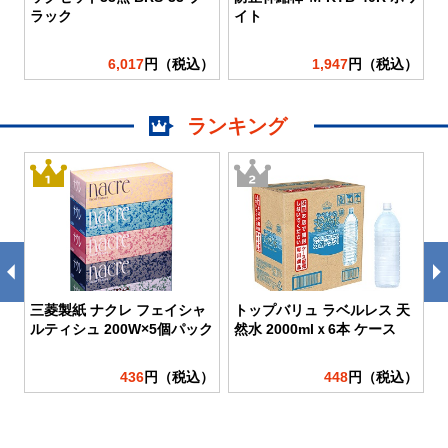
ッ
ラック
イト
）
6,017
円（税込）
1,947
円（税込）
ランキング
三菱製紙 ナクレ フェイシャ
トップバリュ ラベルレス 天
ルティシュ 200W×5個パック
然水 2000mlｘ6本 ケース
）
436
円（税込）
448
円（税込）