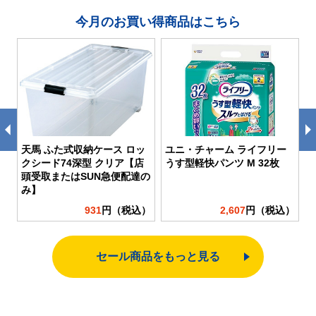
今月のお買い得商品はこちら
天馬 ふた式収納ケース ロッ
ユニ・チャーム ライフリー
香
クシード74深型 クリア【店
うす型軽快パンツ M 32枚
頭受取またはSUN急便配達の
み】
）
931
円（税込）
2,607
円（税込）
セール商品をもっと見る