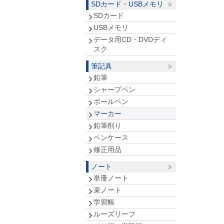
SDカード・USBメモリ
SDカード
USBメモリ
データ用CD・DVDディ
スク
筆記具
鉛筆
シャープペン
ボールペン
マーカー
鉛筆削り
ペンケース
修正用品
ノート
単冊ノート
束ノート
学習帳
ルーズリーフ