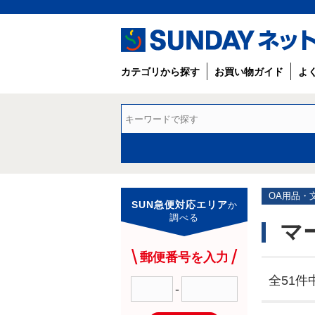
カテゴリから探す
お買い物ガイド
よ
OA用品・
SUN急便対応エリア
か
調べる
マ
郵便番号を入力
全51件中
-