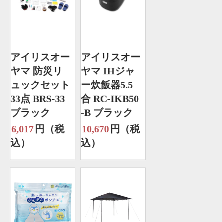
アイリスオー
アイリスオー
ヤマ 防災リ
ヤマ IHジャ
ュックセット
ー炊飯器5.5
33点 BRS-33
合 RC-IKB50
ブラック
-B ブラック
6,017
円（税
10,670
円（税
込）
込）