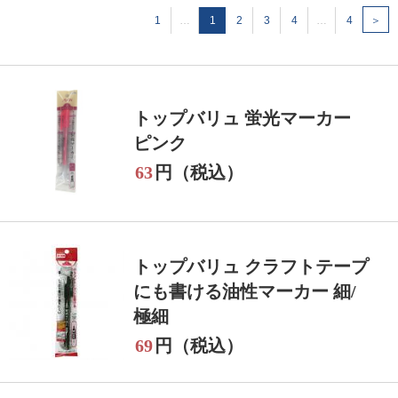
1
…
1
2
3
4
…
4
＞
トップバリュ 蛍光マーカー
ピンク
63
円（税込）
トップバリュ クラフトテープ
にも書ける油性マーカー 細/
極細
69
円（税込）