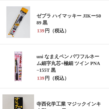
ゼブラ ハイマッキー JIKーS0
89 黒
139
円（税込）
uni なまえペン パワフルネー
ム細字丸芯+極細 ツイン PNA
−155T 黒
139
円（税込）
寺西化学工業 マジックインキ