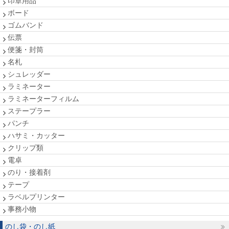
印章用品
ボード
ゴムバンド
伝票
便箋・封筒
名札
シュレッダー
ラミネーター
ラミネーターフィルム
ステープラー
パンチ
ハサミ・カッター
クリップ類
電卓
のり・接着剤
テープ
ラベルプリンター
事務小物
のし袋・のし紙