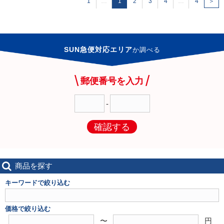
1
…
1
2
3
4
…
4
＞
SUN急便対応エリア
か
調べる
郵便番号を入力
-
確認する
商品を探す
キーワードで絞り込む
価格で絞り込む
〜
円