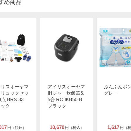
すめ商品
イリスオーヤマ
アイリスオーヤマ
ぶんぶんポ
災リュックセッ
IHジャー炊飯器5.
グレー
3点 BRS-33
5合 RC-IKB50-B
ラック
ブラック
017
10,670
1,617
円（税込）
円（税込）
円（