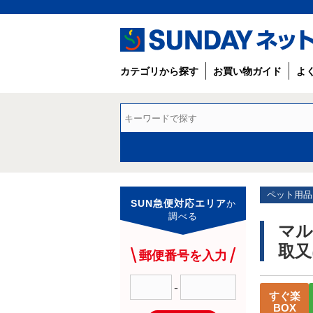
カテゴリから探す
お買い物ガイド
よ
ペット用品
SUN急便対応エリア
か
調べる
マル
取又
郵便番号を入力
-
すぐ楽
BOX