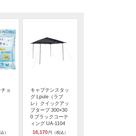
ンチョ
キャプテンスタッ
グ Lpule（ラプ
レ）クイックアッ
プタープ 300×30
0 ブラックコーテ
ィング UA-1104
16,170
税込）
円（税込）