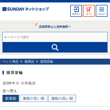
ログイン
カート
メニュー
店頭受取なら送料無料！
ペット用品
猫用品
猫用首輪
猫用首輪
全0件中 0 - 0 件表示
並べ替え
新着順
価格の安い順
価格の高い順