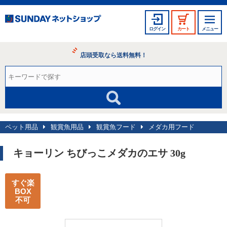
ログイン
カート
メニュー
店頭受取なら送料無料！
ペット用品
観賞魚用品
観賞魚フード
メダカ用フード
キョーリン ちびっこメダカのエサ 30g
すぐ楽
BOX
不可