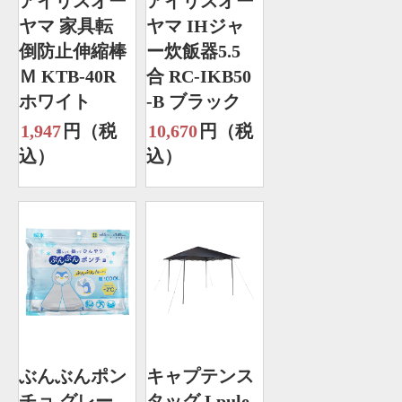
アイリスオー
アイリスオー
ヤマ 家具転
ヤマ IHジャ
倒防止伸縮棒
ー炊飯器5.5
Ｍ KTB-40R
合 RC-IKB50
ホワイト
-B ブラック
1,947
円（税
10,670
円（税
込）
込）
ぶんぶんポン
キャプテンス
チョ グレー
タッグ Lpule