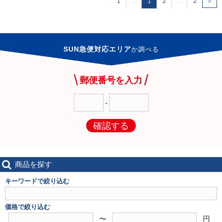
1
…
1
2
…
2
＞
SUN急便対応エリア
か
調べる
郵便番号を入力
-
確認する
商品を探す
キーワードで絞り込む
価格で絞り込む
〜
円