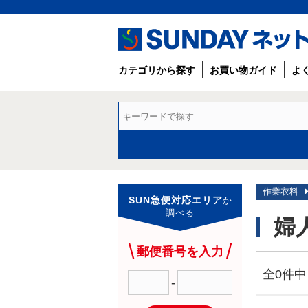
カテゴリから探す
お買い物ガイド
よ
作業衣料
SUN急便対応エリア
か
調べる
婦
郵便番号を入力
全0件中 
-