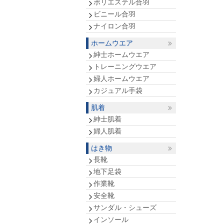
ポリエステル合羽
ビニール合羽
ナイロン合羽
ホームウエア
紳士ホームウエア
トレーニングウエア
婦人ホームウエア
カジュアル手袋
肌着
紳士肌着
婦人肌着
はき物
長靴
地下足袋
作業靴
安全靴
サンダル・シューズ
インソール