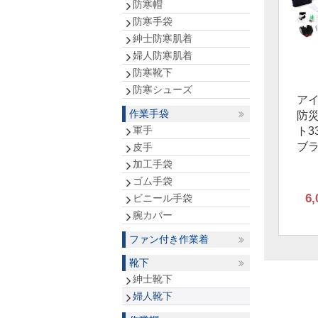
防寒帽
防寒手袋
紳士防寒肌着
婦人防寒肌着
防寒靴下
防寒シューズ
ア
作業手袋
防
軍手
ト3
ブ
皮手
加工手袋
ゴム手袋
6,
ビニール手袋
腕カバー
ファン付き作業着
靴下
紳士靴下
婦人靴下