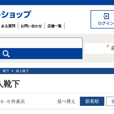
ログイン
くある質問
お問い合わせ
店舗一覧
靴下
婦人靴下
人靴下
並べ替え
新着順
0 - 0 件表示