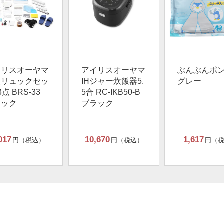
イリスオーヤマ
アイリスオーヤマ
ぶんぶんポ
災リュックセッ
IHジャー炊飯器5.
グレー
3点 BRS-33
5合 RC-IKB50-B
ラック
ブラック
017
10,670
1,617
円（税込）
円（税込）
円（