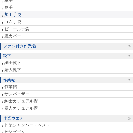
軍手
皮手
加工手袋
ゴム手袋
ビニール手袋
腕カバー
ファン付き作業着
靴下
紳士靴下
婦人靴下
作業帽
作業帽
サンバイザー
紳士カジュアル帽
婦人カジュアル帽
作業ウエア
作業ジャンパー・ベスト
作業ズボン