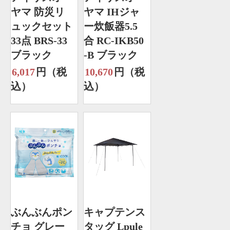
ヤマ 防災リ
ヤマ IHジャ
ュックセット
ー炊飯器5.5
33点 BRS-33
合 RC-IKB50
ブラック
-B ブラック
6,017
円（税
10,670
円（税
込）
込）
ぶんぶんポン
キャプテンス
チョ グレー
タッグ Lpule