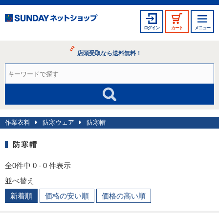
ログイン
カート
メニュー
店頭受取なら送料無料！
作業衣料
防寒ウェア
防寒帽
防寒帽
全0件中 0 - 0 件表示
並べ替え
新着順
価格の安い順
価格の高い順