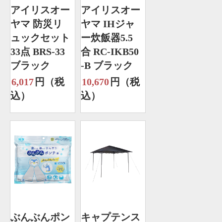
アイリスオー
アイリスオー
ヤマ 防災リ
ヤマ IHジャ
ュックセット
ー炊飯器5.5
33点 BRS-33
合 RC-IKB50
ブラック
-B ブラック
6,017
円（税
10,670
円（税
込）
込）
ぶんぶんポン
キャプテンス