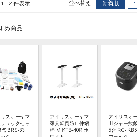
並べ替え
新着順
1 - 2 件表示
すめ商品
イリスオーヤマ
アイリスオーヤマ
アイリスオ
災リュックセッ
家具転倒防止伸縮
IHジャー炊飯
3点 BRS-33
棒 Ｍ KTB-40R ホ
5合 RC-IKB5
ラック
ワイト
ブラック