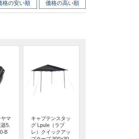
価格の安い順
価格の高い順
ーヤマ
キャプテンスタッ
器5.
グ Lpule（ラプ
0-B
レ）クイックアッ
プタープ 300×30