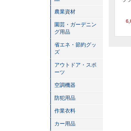
農業資材
6,
園芸・ガーデニン
グ用品
省エネ・節約グッ
ズ
アウトドア・スポ
ーツ
空調機器
防犯用品
作業衣料
カー用品