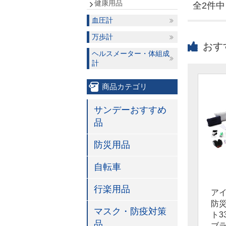
健康用品
全2件中 
血圧計
万歩計
おす
ヘルスメーター・体組成
計
商品カテゴリ
サンデーおすすめ
品
防災用品
自転車
行楽用品
ア
防
マスク・防疫対策
ト3
品
ブ