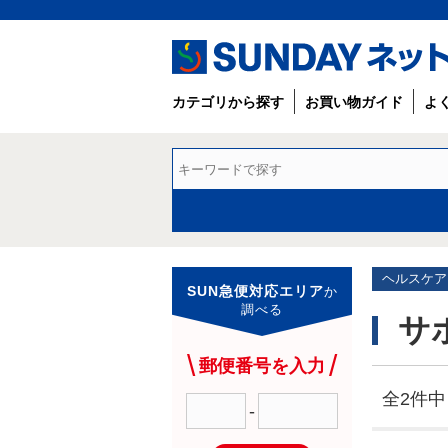
カテゴリから探す
お買い物ガイド
よ
ヘルスケア
SUN急便対応エリア
か
調べる
サ
郵便番号を入力
全2件中 
-