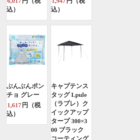
6,017
円（税
1,947
円（税
込）
込）
ぶんぶんポン
キャプテンス
チョ グレー
タッグ Lpule
（ラプレ）ク
1,617
円（税
イックアップ
込）
タープ 300×3
00 ブラック
コーティング