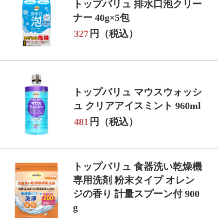
トップバリュ 排水口泡クリー
ナー 40g×5包
327
円（税込）
トップバリュ マウスウォッシ
ュ クリアアイスミント 960ml
481
円（税込）
トップバリュ 食器洗い乾燥機
専用洗剤 粉末タイプ オレン
ジの香り 計量スプーン付 900
g