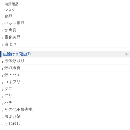
清掃用品
マスク
食品
ペット用品
文房具
電化製品
虫よけ
虫除け＆殺虫剤
液体蚊取り
蚊取線香
蚊・ハエ
ゴキブリ
ダニ
アリ
ハチ
その他不快害虫
虫よけ剤
うじ殺し