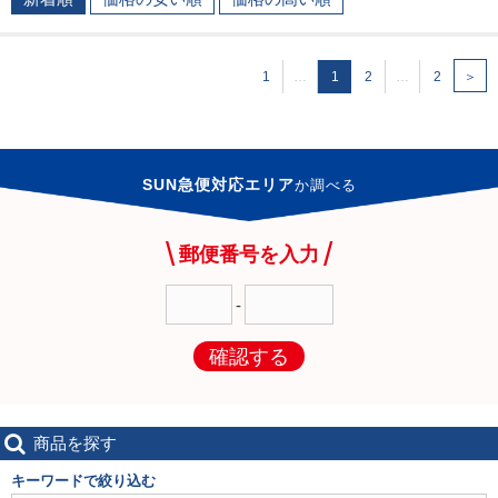
1
…
1
2
…
2
＞
SUN急便対応エリア
か
調べる
郵便番号を入力
-
確認する
商品を探す
キーワードで絞り込む