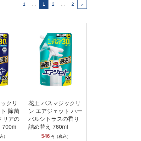
1
…
1
2
…
2
＞
ジックリ
花王 バスマジックリ
ト 除菌
ン エアジェット ハー
クリアの
バルシトラスの香り
700ml
詰め替え 760ml
546
込）
円（税込）