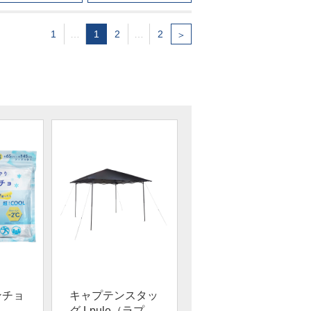
1
…
1
2
…
2
＞
ンチョ
キャプテンスタッ
グ Lpule（ラプ