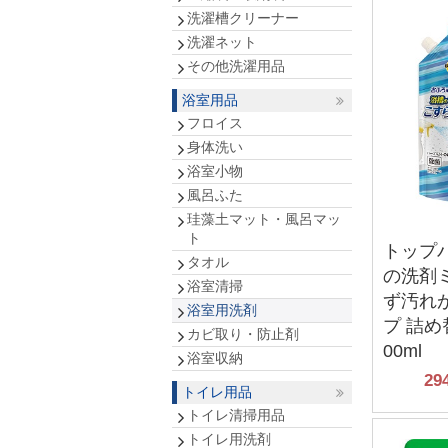
洗濯槽クリーナー
洗濯ネット
その他洗濯用品
浴室用品
フロイス
身体洗い
浴室小物
風呂ふた
珪藻土マット・風呂マッ
ト
トップ
タオル
の洗剤
浴室清掃
ず汚れ
浴室用洗剤
プ 詰め
カビ取り・防止剤
00ml
浴室収納
29
トイレ用品
トイレ清掃用品
トイレ用洗剤