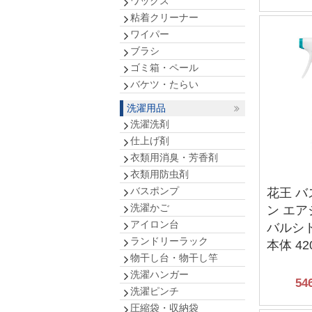
ワックス
粘着クリーナー
ワイパー
ブラシ
ゴミ箱・ペール
バケツ・たらい
洗濯用品
洗濯洗剤
仕上げ剤
衣類用消臭・芳香剤
衣類用防虫剤
バスポンプ
花王 
洗濯かご
ン エア
アイロン台
バルシ
ランドリーラック
本体 42
物干し台・物干し竿
洗濯ハンガー
54
洗濯ピンチ
圧縮袋・収納袋