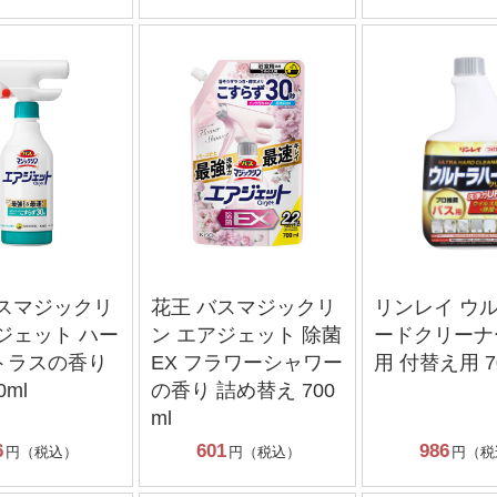
バスマジックリ
花王 バスマジックリ
リンレイ ウ
ジェット ハー
ン エアジェット 除菌
ードクリーナ
トラスの香り
EX フラワーシャワー
用 付替え用 7
0ml
の香り 詰め替え 700
ml
6
601
986
円（税込）
円（税込）
円（税