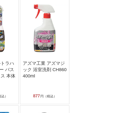
ルトラハ
アズマ工業 アズマジ
ー バス
ック 浴室洗剤 CH860
ス 本体
400ml
877
税込）
円（税込）