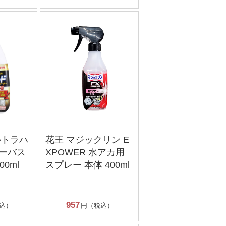
ルトラハ
花王 マジックリン E
ーバス
XPOWER 水アカ用
00ml
スプレー 本体 400ml
957
込）
円（税込）