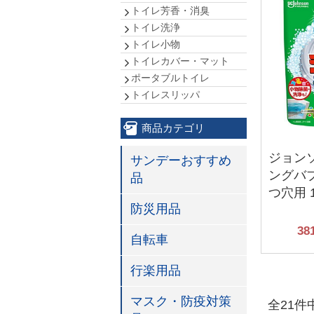
トイレ芳香・消臭
トイレ洗浄
トイレ小物
トイレカバー・マット
ポータブルトイレ
トイレスリッパ
商品カテゴリ
ジョン
サンデーおすすめ
ングバブ
品
つ穴用 1
防災用品
38
自転車
行楽用品
マスク・防疫対策
全21件中