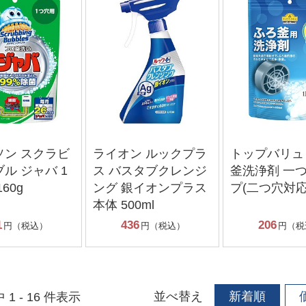
ソン スクラビ
ライオン ルックプラ
トップバリュ
ル ジャバ 1
ス バスタブクレンジ
釜洗浄剤 一
60g
ング 銀イオンプラス
プ(二つ穴対応
本体 500ml
1
436
206
円（税込）
円（税込）
円（税
並べ替え
新着順
 1 - 16 件表示