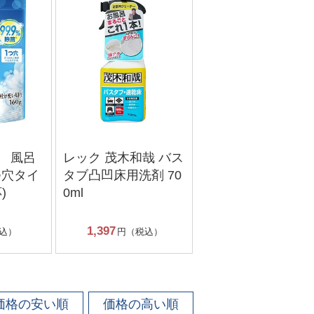
 風呂
レック 茂木和哉 バス
つ穴タイ
タブ凸凹床用洗剤 70
)
0ml
1,397
込）
円（税込）
価格の安い順
価格の高い順