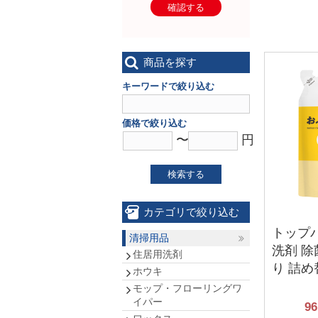
確認する
商品を探す
キーワードで絞り込む
価格で絞り込む
〜
円
検索する
カテゴリで絞り込む
トップ
清掃用品
洗剤 除
住居用洗剤
り 詰め替
ホウキ
モップ・フローリングワ
イパー
96