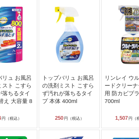
バリュ お風呂
トップバリュ お風呂
リンレイ ウ
ミスト こすら
の洗剤ミスト こすら
ードクリーナ
が落ちるタイ
ず汚れが落ちるタイ
用 防カビプラ
替え 大容量 8
プ 本体 400ml
700ml
4
250
1,507
円（税込）
円（税込）
円（