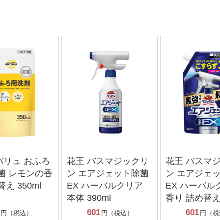
バリュ おふろ
花王 バスマジックリ
花王 バスマ
菌 レモンの香
ン エアジェット除菌
ン エアジェッ
え 350ml
EX ハーバルクリア
EX ハーバル
本体 390ml
香り 詰め替え 
601
601
円（税込）
円（税込）
円（税