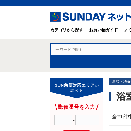
カテゴリから探す
お買い物ガイド
よ
清掃・洗濯
SUN急便対応エリア
か
調べる
浴
郵便番号を入力
全21件中
-