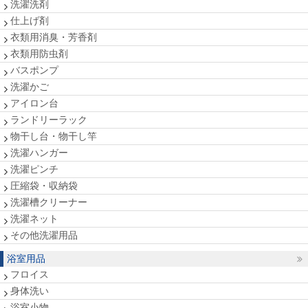
洗濯洗剤
仕上げ剤
衣類用消臭・芳香剤
衣類用防虫剤
バスポンプ
洗濯かご
アイロン台
ランドリーラック
物干し台・物干し竿
洗濯ハンガー
洗濯ピンチ
圧縮袋・収納袋
洗濯槽クリーナー
洗濯ネット
その他洗濯用品
浴室用品
フロイス
身体洗い
浴室小物