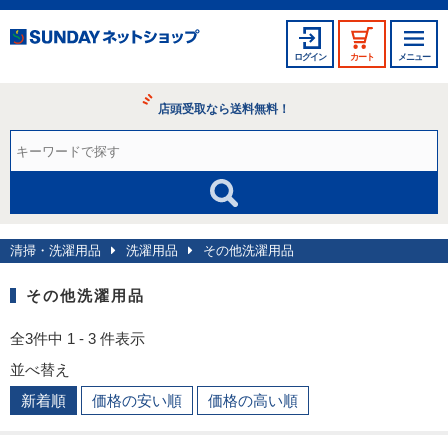
ログイン
カート
メニュー
店頭受取なら送料無料！
清掃・洗濯用品
洗濯用品
その他洗濯用品
その他洗濯用品
全3件中 1 - 3 件表示
並べ替え
新着順
価格の安い順
価格の高い順