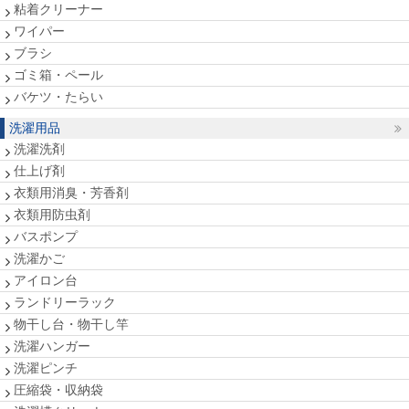
粘着クリーナー
ワイパー
ブラシ
ゴミ箱・ペール
バケツ・たらい
洗濯用品
洗濯洗剤
仕上げ剤
衣類用消臭・芳香剤
衣類用防虫剤
バスポンプ
洗濯かご
アイロン台
ランドリーラック
物干し台・物干し竿
洗濯ハンガー
洗濯ピンチ
圧縮袋・収納袋