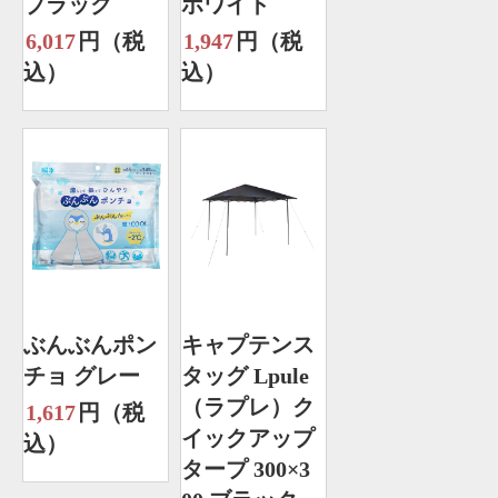
ブラック
ホワイト
6,017
円（税
1,947
円（税
込）
込）
ぶんぶんポン
キャプテンス
チョ グレー
タッグ Lpule
（ラプレ）ク
1,617
円（税
イックアップ
込）
タープ 300×3