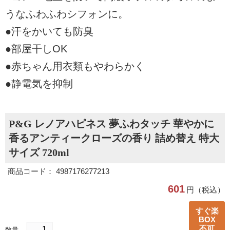
うなふわふわシフォンに。
●汗をかいても防臭
●部屋干しOK
●赤ちゃん用衣類もやわらかく
●静電気を抑制
P&G レノアハピネス 夢ふわタッチ 華やかに
香るアンティークローズの香り 詰め替え 特大
サイズ 720ml
商品コード： 4987176277213
601
円（税込）
すぐ楽
BOX
不可
数量