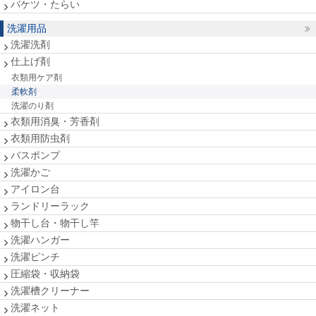
バケツ・たらい
洗濯用品
洗濯洗剤
仕上げ剤
衣類用ケア剤
柔軟剤
洗濯のり剤
衣類用消臭・芳香剤
衣類用防虫剤
バスポンプ
洗濯かご
アイロン台
ランドリーラック
物干し台・物干し竿
洗濯ハンガー
洗濯ピンチ
圧縮袋・収納袋
洗濯槽クリーナー
洗濯ネット