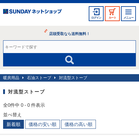
ログイン
カート
メニュー
店頭受取なら送料無料！
暖房用品
石油ストーブ
対流型ストーブ
対流型ストーブ
全0件中 0 - 0 件表示
並べ替え
新着順
価格の安い順
価格の高い順