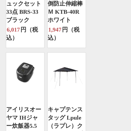
ュックセット
倒防止伸縮棒
33点 BRS-33
Ｍ KTB-40R
ブラック
ホワイト
6,017
円（税
1,947
円（税
込）
込）
アイリスオー
キャプテンス
ヤマ IHジャ
タッグ Lpule
ー炊飯器5.5
（ラプレ）ク