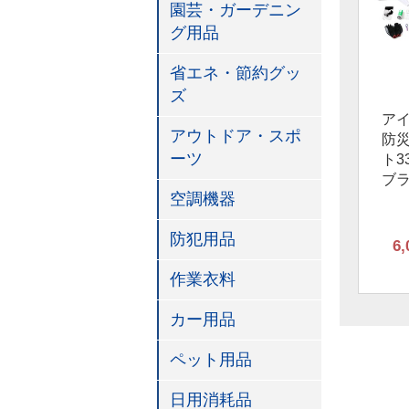
園芸・ガーデニン
グ用品
省エネ・節約グッ
ズ
ア
アウトドア・スポ
防
ーツ
ト3
ブ
空調機器
防犯用品
6,
作業衣料
カー用品
ペット用品
日用消耗品