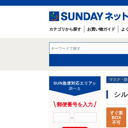
カテゴリから探す
お買い物ガイド
よ
マスク・防
SUN急便対応エリア
か
調べる
シル
郵便番号を入力
すぐ楽
-
BOX
不可