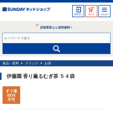
ログイン
カート
メニュー
店頭受取なら送料無料！
食品・飲料
ドリンク
お茶
伊藤園 香り薫るむぎ茶 ５４袋
すぐ楽
BOX
不可