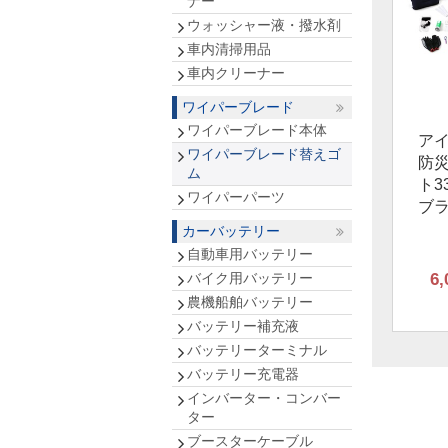
ナー
ウォッシャー液・撥水剤
車内清掃用品
車内クリーナー
ワイパーブレード
ワイパーブレード本体
ア
ワイパーブレード替えゴ
防
ム
ト3
ワイパーパーツ
ブ
カーバッテリー
自動車用バッテリー
バイク用バッテリー
6,
農機船舶バッテリー
バッテリー補充液
バッテリーターミナル
バッテリー充電器
インバーター・コンバー
ター
ブースターケーブル