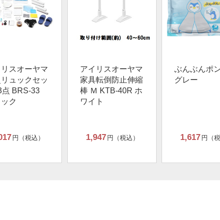
イリスオーヤマ
アイリスオーヤマ
ぶんぶんポ
災リュックセッ
家具転倒防止伸縮
グレー
3点 BRS-33
棒 Ｍ KTB-40R ホ
ラック
ワイト
017
1,947
1,617
円（税込）
円（税込）
円（