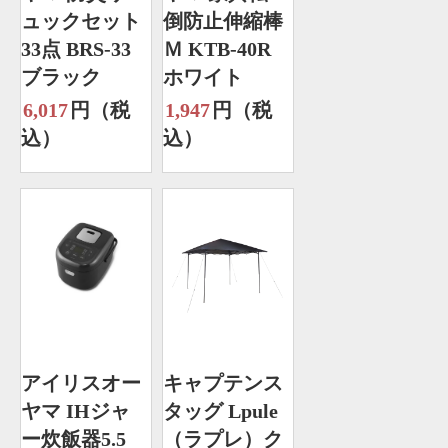
ュックセット
倒防止伸縮棒
33点 BRS-33
Ｍ KTB-40R
ブラック
ホワイト
6,017
円（税
1,947
円（税
込）
込）
アイリスオー
キャプテンス
ヤマ IHジャ
タッグ Lpule
ー炊飯器5.5
（ラプレ）ク