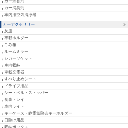
カー芳香剤
カー消臭剤
車内用空気清浄器
カーアクセサリー
灰皿
車載ホルダー
ごみ箱
ルームミラー
シガーソケット
車内収納
車載充電器
すべり止めシート
ドライブ用品
シートベルトストッパー
食事トレイ
車内ライト
キーケース・静電気除去キーホルダー
日除け用品
収納ボックス