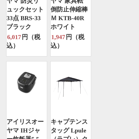
ヤマ 防災リ
ヤマ 家具転
ュックセット
倒防止伸縮棒
33点 BRS-33
Ｍ KTB-40R
ブラック
ホワイト
6,017
円（税
1,947
円（税
込）
込）
アイリスオー
キャプテンス
ヤマ IHジャ
タッグ Lpule