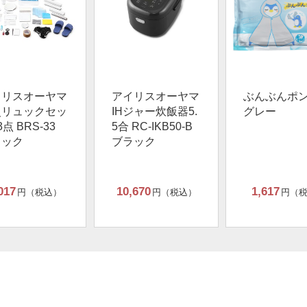
イリスオーヤマ
アイリスオーヤマ
ぶんぶんポ
災リュックセッ
IHジャー炊飯器5.
グレー
3点 BRS-33
5合 RC-IKB50-B
ラック
ブラック
017
10,670
1,617
円（税込）
円（税込）
円（