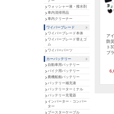
ナー
ウォッシャー液・撥水剤
車内清掃用品
車内クリーナー
ワイパーブレード
ワイパーブレード本体
ア
ワイパーブレード替えゴ
防
ム
ト3
ワイパーパーツ
ブ
カーバッテリー
自動車用バッテリー
バイク用バッテリー
6,
農機船舶バッテリー
バッテリー補充液
バッテリーターミナル
バッテリー充電器
インバーター・コンバー
ター
ブースターケーブル