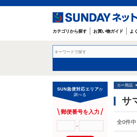
カテゴリから探す
お買い物ガイド
よ
カー用品
SUN急便対応エリア
か
調べる
サ
郵便番号を入力
全0件中 
-