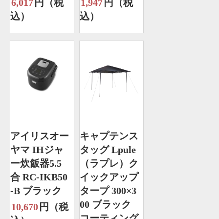
6,017
円（税
1,947
円（税
込）
込）
アイリスオー
キャプテンス
ヤマ IHジャ
タッグ Lpule
ー炊飯器5.5
（ラプレ）ク
合 RC-IKB50
イックアップ
-B ブラック
タープ 300×3
00 ブラック
10,670
円（税
コーティング