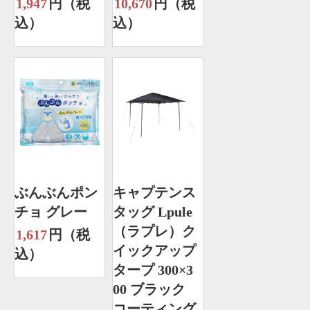
1,947
円（税
10,670
円（税
込）
込）
ぶんぶんポン
キャプテンス
チョ グレー
タッグ Lpule
（ラプレ）ク
1,617
円（税
イックアップ
込）
タープ 300×3
00 ブラック
コーティング