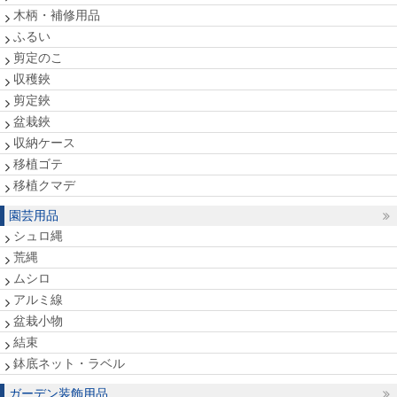
木柄・補修用品
ふるい
剪定のこ
収穫鋏
剪定鋏
盆栽鋏
収納ケース
移植ゴテ
移植クマデ
園芸用品
シュロ縄
荒縄
ムシロ
アルミ線
盆栽小物
結束
鉢底ネット・ラベル
ガーデン装飾用品