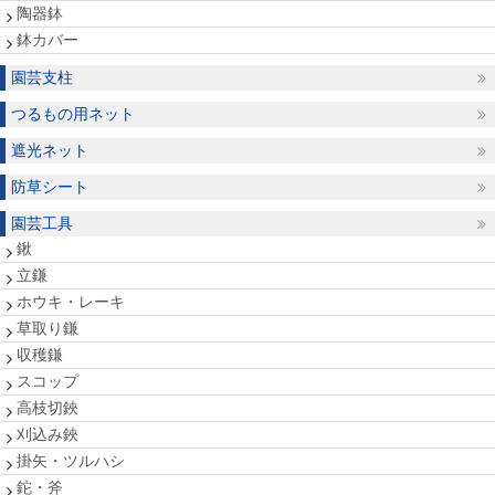
陶器鉢
鉢カバー
園芸支柱
つるもの用ネット
遮光ネット
防草シート
園芸工具
鍬
立鎌
ホウキ・レーキ
草取り鎌
収穫鎌
スコップ
高枝切鋏
刈込み鋏
掛矢・ツルハシ
鉈・斧