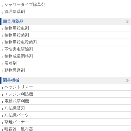
シャワータイプ除草剤
管理除草剤
園芸用薬品
植物用殺虫剤
植物用殺菌剤
植物用殺虫殺菌剤
不快害虫駆除剤
植物成長調整剤
展着剤
動物忌避剤
園芸機械
ヘッジトリマー
エンジン刈払機
電動式草刈機
刈払機替刃
刈払機パーツ
草焼バーナー
噴霧器・散布器