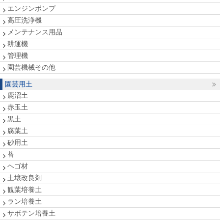
エンジンポンプ
高圧洗浄機
メンテナンス用品
耕運機
管理機
園芸機械その他
園芸用土
鹿沼土
赤玉土
黒土
腐葉土
砂用土
苔
ヘゴ材
土壌改良剤
観葉培養土
ラン培養土
サボテン培養土