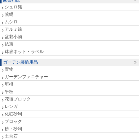
シュロ縄
荒縄
ムシロ
アルミ線
盆栽小物
結束
鉢底ネット・ラベル
ガーデン装飾用品
置物
ガーデンファニチャー
垣根
平板
花壇ブロック
レンガ
化粧砂利
ブロック
砂・砂利
土台石