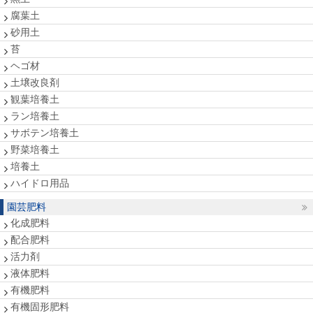
腐葉土
砂用土
苔
ヘゴ材
土壌改良剤
観葉培養土
ラン培養土
サボテン培養土
野菜培養土
培養土
ハイドロ用品
園芸肥料
化成肥料
配合肥料
活力剤
液体肥料
有機肥料
有機固形肥料