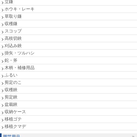
立鎌
ホウキ・レーキ
草取り鎌
収穫鎌
スコップ
高枝切鋏
刈込み鋏
掛矢・ツルハシ
鉈・斧
木柄・補修用品
ふるい
剪定のこ
収穫鋏
剪定鋏
盆栽鋏
収納ケース
移植ゴテ
移植クマデ
園芸用品