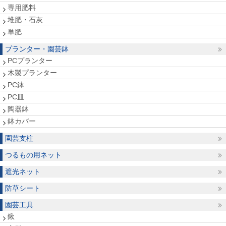
専用肥料
堆肥・石灰
単肥
プランター・園芸鉢
PCプランター
木製プランター
PC鉢
PC皿
陶器鉢
鉢カバー
園芸支柱
つるもの用ネット
遮光ネット
防草シート
園芸工具
鍬