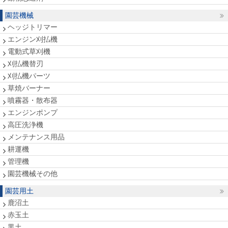
園芸機械
ヘッジトリマー
エンジン刈払機
電動式草刈機
刈払機替刃
刈払機パーツ
草焼バーナー
噴霧器・散布器
エンジンポンプ
高圧洗浄機
メンテナンス用品
耕運機
管理機
園芸機械その他
園芸用土
鹿沼土
赤玉土
黒土