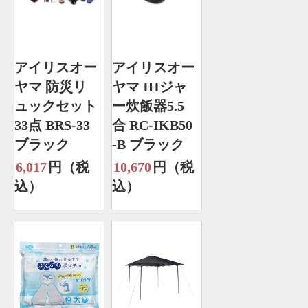
アイリスオー
アイリスオー
ヤマ 防災リ
ヤマ IHジャ
ュックセット
ー炊飯器5.5
33点 BRS-33
合 RC-IKB50
ブラック
-B ブラック
6,017
円（税
10,670
円（税
込）
込）