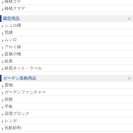
移植ゴテ
移植クマデ
園芸用品
シュロ縄
荒縄
ムシロ
アルミ線
盆栽小物
結束
鉢底ネット・ラベル
ガーデン装飾用品
置物
ガーデンファニチャー
垣根
平板
花壇ブロック
レンガ
化粧砂利