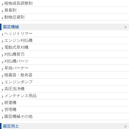
植物成長調整剤
展着剤
動物忌避剤
園芸機械
ヘッジトリマー
エンジン刈払機
電動式草刈機
刈払機替刃
刈払機パーツ
草焼バーナー
噴霧器・散布器
エンジンポンプ
高圧洗浄機
メンテナンス用品
耕運機
管理機
園芸機械その他
園芸用土