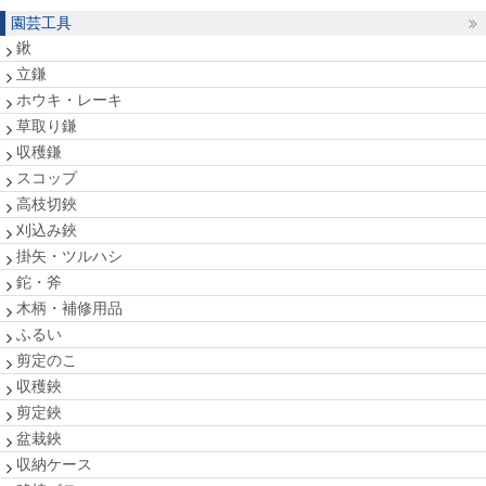
園芸工具
鍬
立鎌
ホウキ・レーキ
草取り鎌
収穫鎌
スコップ
高枝切鋏
刈込み鋏
掛矢・ツルハシ
鉈・斧
木柄・補修用品
ふるい
剪定のこ
収穫鋏
剪定鋏
盆栽鋏
収納ケース