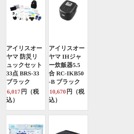
アイリスオー
アイリスオー
ヤマ 防災リ
ヤマ IHジャ
ュックセット
ー炊飯器5.5
33点 BRS-33
合 RC-IKB50
ブラック
-B ブラック
6,017
円（税
10,670
円（税
込）
込）