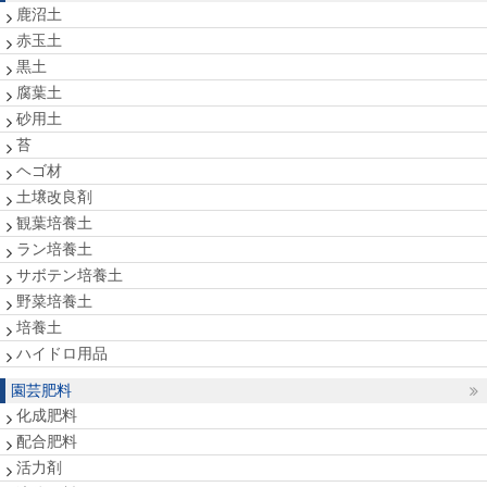
鹿沼土
赤玉土
黒土
腐葉土
砂用土
苔
ヘゴ材
土壌改良剤
観葉培養土
ラン培養土
サボテン培養土
野菜培養土
培養土
ハイドロ用品
園芸肥料
化成肥料
配合肥料
活力剤