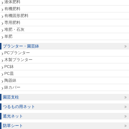
液体肥料
有機肥料
有機固形肥料
専用肥料
堆肥・石灰
単肥
プランター・園芸鉢
PCプランター
木製プランター
PC鉢
PC皿
陶器鉢
鉢カバー
園芸支柱
つるもの用ネット
遮光ネット
防草シート