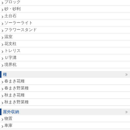
ブロック
砂・砂利
土台石
ソーラーライト
フラワースタンド
温室
花支柱
トレリス
Ｕ字溝
境界杭
種
春まき花種
春まき野菜種
秋まき花種
秋まき野菜種
屋外収納
物置
車庫