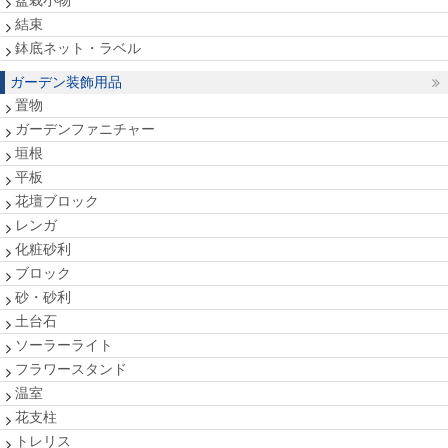
盆栽小物
結束
鉢底ネット・ラベル
ガーデン装飾用品
置物
ガーデンファニチャー
垣根
平板
花壇ブロック
レンガ
化粧砂利
ブロック
砂・砂利
土台石
ソーラーライト
フラワースタンド
温室
花支柱
トレリス