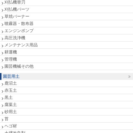
刈払機替刃
刈払機パーツ
草焼バーナー
噴霧器・散布器
エンジンポンプ
高圧洗浄機
メンテナンス用品
耕運機
管理機
園芸機械その他
園芸用土
鹿沼土
赤玉土
黒土
腐葉土
砂用土
苔
ヘゴ材