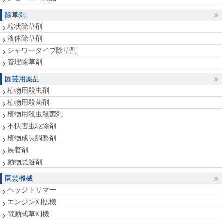
除草剤
粒状除草剤
液体除草剤
シャワータイプ除草剤
管理除草剤
園芸用薬品
植物用殺虫剤
植物用殺菌剤
植物用殺虫殺菌剤
不快害虫駆除剤
植物成長調整剤
展着剤
動物忌避剤
園芸機械
ヘッジトリマー
エンジン刈払機
電動式草刈機