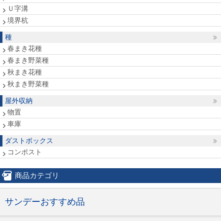
Ｕ字溝
境界杭
種
春まき花種
春まき野菜種
秋まき花種
秋まき野菜種
屋外収納
物置
車庫
ダストボックス
コンポスト
商品カテゴリ
サンデーおすすめ品