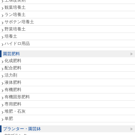
土壌改良剤
観葉培養土
ラン培養土
サボテン培養土
野菜培養土
培養土
ハイドロ用品
園芸肥料
化成肥料
配合肥料
活力剤
液体肥料
有機肥料
有機固形肥料
専用肥料
堆肥・石灰
単肥
プランター・園芸鉢