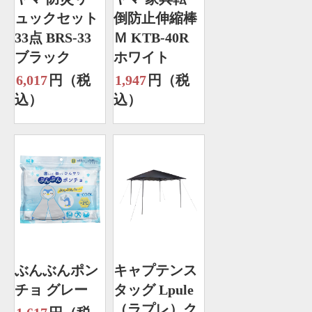
ュックセット
倒防止伸縮棒
33点 BRS-33
Ｍ KTB-40R
ブラック
ホワイト
6,017
円（税
1,947
円（税
込）
込）
ぶんぶんポン
キャプテンス
チョ グレー
タッグ Lpule
（ラプレ）ク