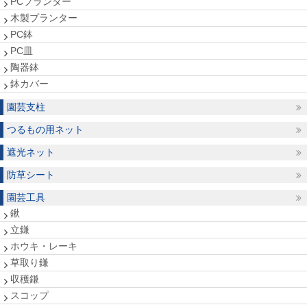
PCプランター
木製プランター
PC鉢
PC皿
陶器鉢
鉢カバー
園芸支柱
つるもの用ネット
遮光ネット
防草シート
園芸工具
鍬
立鎌
ホウキ・レーキ
草取り鎌
収穫鎌
スコップ