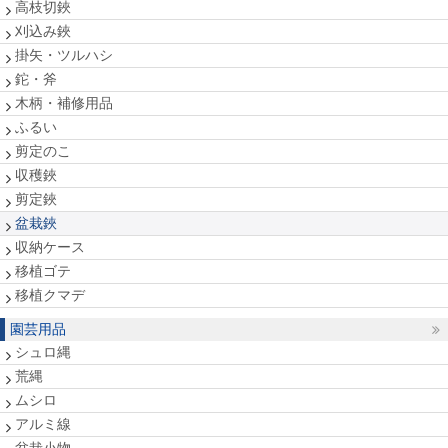
高枝切鋏
刈込み鋏
掛矢・ツルハシ
鉈・斧
木柄・補修用品
ふるい
剪定のこ
収穫鋏
剪定鋏
盆栽鋏
収納ケース
移植ゴテ
移植クマデ
園芸用品
シュロ縄
荒縄
ムシロ
アルミ線