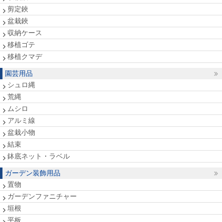
剪定鋏
盆栽鋏
収納ケース
移植ゴテ
移植クマデ
園芸用品
シュロ縄
荒縄
ムシロ
アルミ線
盆栽小物
結束
鉢底ネット・ラベル
ガーデン装飾用品
置物
ガーデンファニチャー
垣根
平板