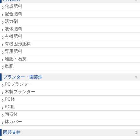
化成肥料
配合肥料
活力剤
液体肥料
有機肥料
有機固形肥料
専用肥料
堆肥・石灰
単肥
プランター・園芸鉢
PCプランター
木製プランター
PC鉢
PC皿
陶器鉢
鉢カバー
園芸支柱