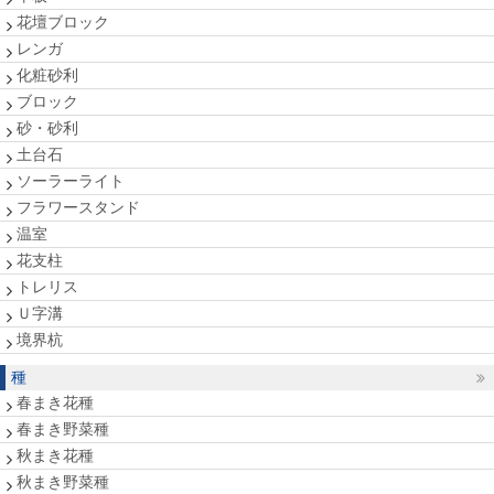
花壇ブロック
レンガ
化粧砂利
ブロック
砂・砂利
土台石
ソーラーライト
フラワースタンド
温室
花支柱
トレリス
Ｕ字溝
境界杭
種
春まき花種
春まき野菜種
秋まき花種
秋まき野菜種