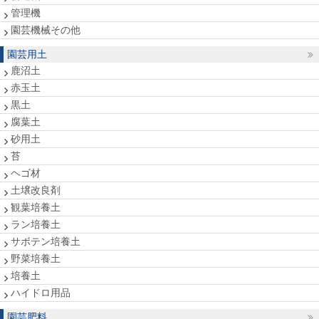
管理機
園芸機械その他
園芸用土
鹿沼土
赤玉土
黒土
腐葉土
砂用土
苔
ヘゴ材
土壌改良剤
観葉培養土
ラン培養土
サボテン培養土
野菜培養土
培養土
ハイドロ用品
園芸肥料