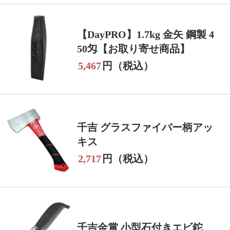
【DayPRO】1.7kg 金矢 鋼製 4
50匁【お取り寄せ商品】
5,467
円（税込）
千吉 グラスファイバー柄アッ
キス
2,717
円（税込）
千吉金賞 小型石付きエビ鉈