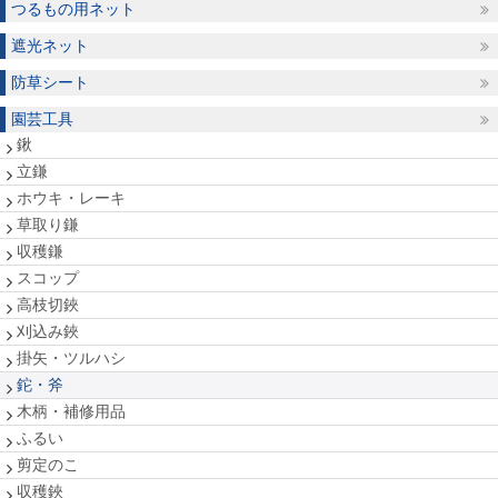
つるもの用ネット
遮光ネット
防草シート
園芸工具
鍬
立鎌
ホウキ・レーキ
草取り鎌
収穫鎌
スコップ
高枝切鋏
刈込み鋏
掛矢・ツルハシ
鉈・斧
木柄・補修用品
ふるい
剪定のこ
収穫鋏