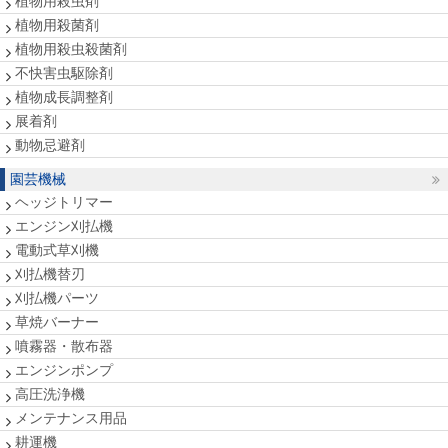
植物用殺虫剤
植物用殺菌剤
植物用殺虫殺菌剤
不快害虫駆除剤
植物成長調整剤
展着剤
動物忌避剤
園芸機械
ヘッジトリマー
エンジン刈払機
電動式草刈機
刈払機替刃
刈払機パーツ
草焼バーナー
噴霧器・散布器
エンジンポンプ
高圧洗浄機
メンテナンス用品
耕運機