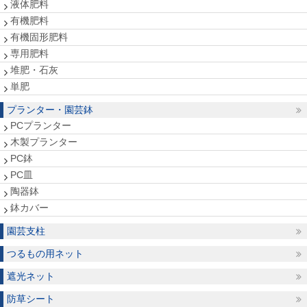
液体肥料
有機肥料
有機固形肥料
専用肥料
堆肥・石灰
単肥
プランター・園芸鉢
PCプランター
木製プランター
PC鉢
PC皿
陶器鉢
鉢カバー
園芸支柱
つるもの用ネット
遮光ネット
防草シート