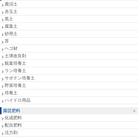
鹿沼土
赤玉土
黒土
腐葉土
砂用土
苔
ヘゴ材
土壌改良剤
観葉培養土
ラン培養土
サボテン培養土
野菜培養土
培養土
ハイドロ用品
園芸肥料
化成肥料
配合肥料
活力剤