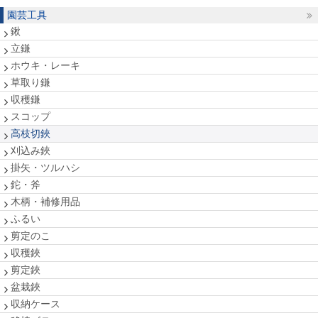
園芸工具
鍬
立鎌
ホウキ・レーキ
草取り鎌
収穫鎌
スコップ
高枝切鋏
刈込み鋏
掛矢・ツルハシ
鉈・斧
木柄・補修用品
ふるい
剪定のこ
収穫鋏
剪定鋏
盆栽鋏
収納ケース