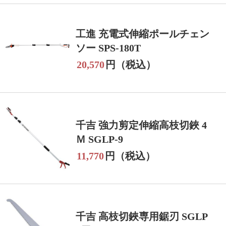
工進 充電式伸縮ポールチェン
ソー SPS-180T
20,570
円（税込）
千吉 強力剪定伸縮高枝切鋏 4
Ｍ SGLP-9
11,770
円（税込）
千吉 高枝切鋏専用鋸刃 SGLP