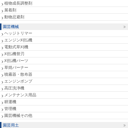
植物成長調整剤
展着剤
動物忌避剤
園芸機械
ヘッジトリマー
エンジン刈払機
電動式草刈機
刈払機替刃
刈払機パーツ
草焼バーナー
噴霧器・散布器
エンジンポンプ
高圧洗浄機
メンテナンス用品
耕運機
管理機
園芸機械その他
園芸用土