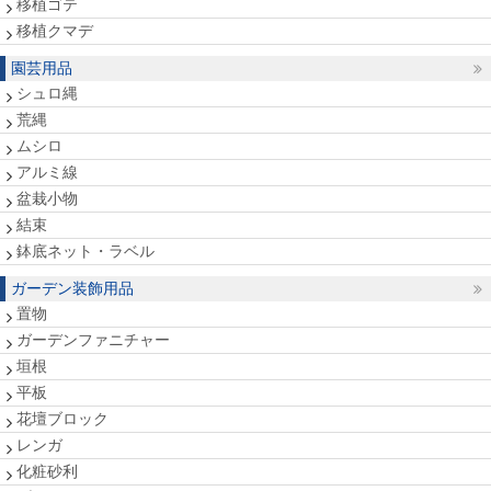
移植ゴテ
移植クマデ
園芸用品
シュロ縄
荒縄
ムシロ
アルミ線
盆栽小物
結束
鉢底ネット・ラベル
ガーデン装飾用品
置物
ガーデンファニチャー
垣根
平板
花壇ブロック
レンガ
化粧砂利