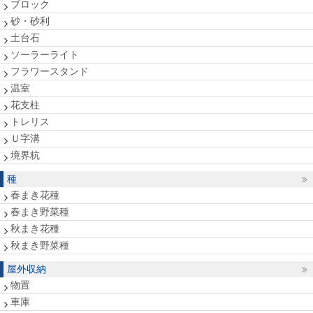
ブロック
砂・砂利
土台石
ソーラーライト
フラワースタンド
温室
花支柱
トレリス
Ｕ字溝
境界杭
種
春まき花種
春まき野菜種
秋まき花種
秋まき野菜種
屋外収納
物置
車庫