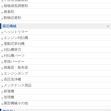
植物成長調整剤
展着剤
動物忌避剤
園芸機械
ヘッジトリマー
エンジン刈払機
電動式草刈機
刈払機替刃
刈払機パーツ
草焼バーナー
噴霧器・散布器
エンジンポンプ
高圧洗浄機
メンテナンス用品
耕運機
管理機
園芸機械その他