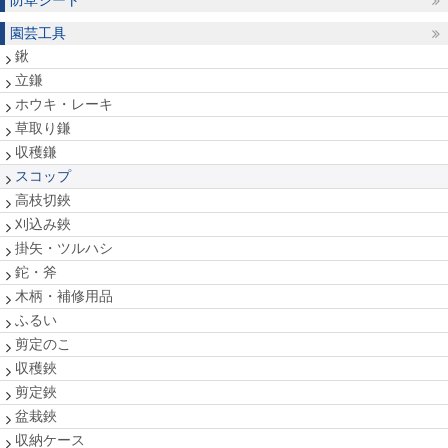
防草シート
園芸工具
鍬
立鎌
ホウキ・レーキ
草取り鎌
収穫鎌
スコップ
高枝切鋏
刈込み鋏
掛矢・ツルハシ
鉈・斧
木柄・補修用品
ふるい
剪定のこ
収穫鋏
剪定鋏
盆栽鋏
収納ケース