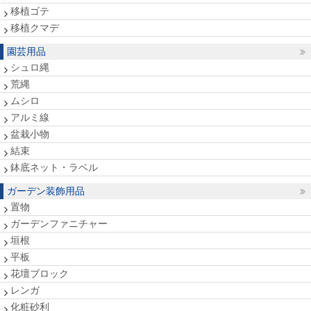
移植ゴテ
移植クマデ
園芸用品
シュロ縄
荒縄
ムシロ
アルミ線
盆栽小物
結束
鉢底ネット・ラベル
ガーデン装飾用品
置物
ガーデンファニチャー
垣根
平板
花壇ブロック
レンガ
化粧砂利