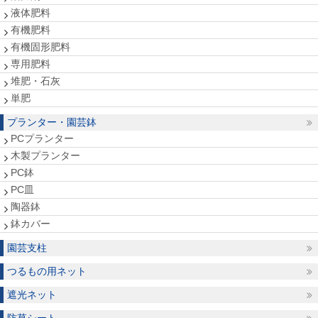
液体肥料
有機肥料
有機固形肥料
専用肥料
堆肥・石灰
単肥
プランター・園芸鉢
PCプランター
木製プランター
PC鉢
PC皿
陶器鉢
鉢カバー
園芸支柱
つるもの用ネット
遮光ネット