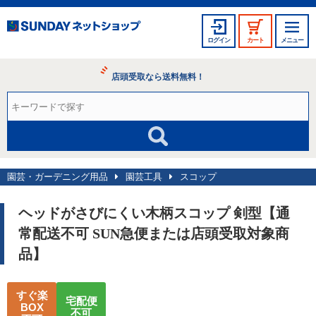
ログイン
カート
メニュー
店頭受取なら送料無料！
園芸・ガーデニング用品
園芸工具
スコップ
ヘッドがさびにくい木柄スコップ 剣型【通
常配送不可 SUN急便または店頭受取対象商
品】
すぐ楽
宅配便
BOX
不可