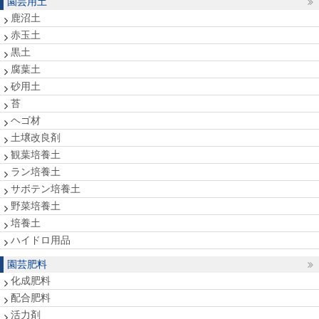
園芸用土
鹿沼土
赤玉土
黒土
腐葉土
砂用土
苔
ヘゴ材
土壌改良剤
観葉培養土
ラン培養土
サボテン培養土
野菜培養土
培養土
ハイドロ用品
園芸肥料
化成肥料
配合肥料
活力剤