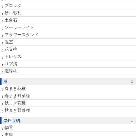
ブロック
砂・砂利
土台石
ソーラーライト
フラワースタンド
温室
花支柱
トレリス
Ｕ字溝
境界杭
種
春まき花種
春まき野菜種
秋まき花種
秋まき野菜種
屋外収納
物置
車庫