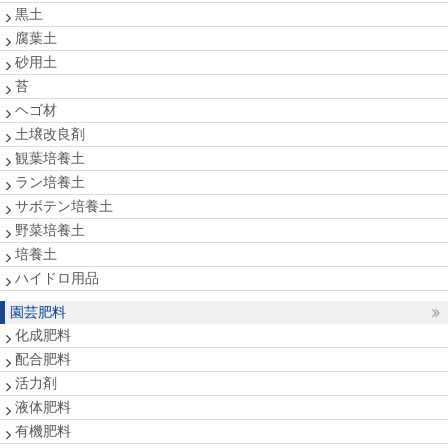
黒土
腐葉土
砂用土
苔
ヘゴ材
土壌改良剤
観葉培養土
ラン培養土
サボテン培養土
野菜培養土
培養土
ハイドロ用品
園芸肥料
化成肥料
配合肥料
活力剤
液体肥料
有機肥料