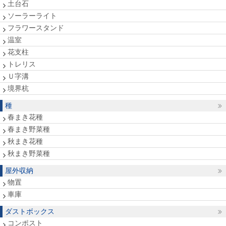
土台石
ソーラーライト
フラワースタンド
温室
花支柱
トレリス
Ｕ字溝
境界杭
種
春まき花種
春まき野菜種
秋まき花種
秋まき野菜種
屋外収納
物置
車庫
ダストボックス
コンポスト