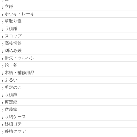
立鎌
ホウキ・レーキ
草取り鎌
収穫鎌
スコップ
高枝切鋏
刈込み鋏
掛矢・ツルハシ
鉈・斧
木柄・補修用品
ふるい
剪定のこ
収穫鋏
剪定鋏
盆栽鋏
収納ケース
移植ゴテ
移植クマデ