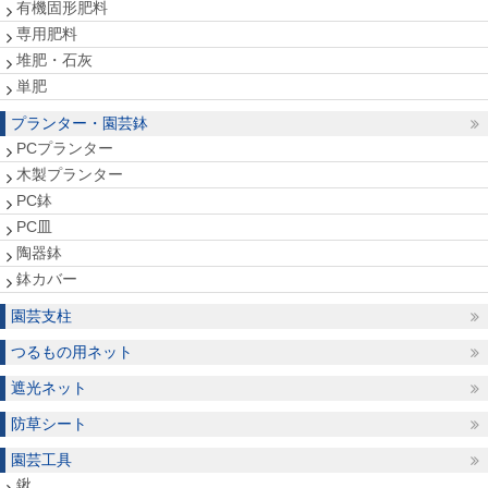
有機固形肥料
専用肥料
堆肥・石灰
単肥
プランター・園芸鉢
PCプランター
木製プランター
PC鉢
PC皿
陶器鉢
鉢カバー
園芸支柱
つるもの用ネット
遮光ネット
防草シート
園芸工具
鍬