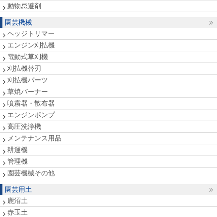
動物忌避剤
園芸機械
ヘッジトリマー
エンジン刈払機
電動式草刈機
刈払機替刃
刈払機パーツ
草焼バーナー
噴霧器・散布器
エンジンポンプ
高圧洗浄機
メンテナンス用品
耕運機
管理機
園芸機械その他
園芸用土
鹿沼土
赤玉土