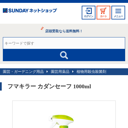
ログイン
カート
メニュー
店頭受取なら送料無料！
園芸・ガーデニング用品
園芸用薬品
植物用殺虫殺菌剤
フマキラー カダンセーフ 1000ml