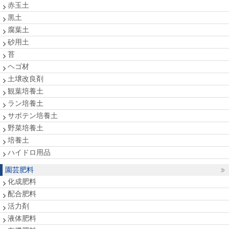
赤玉土
黒土
腐葉土
砂用土
苔
ヘゴ材
土壌改良剤
観葉培養土
ラン培養土
サボテン培養土
野菜培養土
培養土
ハイドロ用品
園芸肥料
化成肥料
配合肥料
活力剤
液体肥料