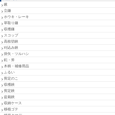
鍬
立鎌
ホウキ・レーキ
草取り鎌
収穫鎌
スコップ
高枝切鋏
刈込み鋏
掛矢・ツルハシ
鉈・斧
木柄・補修用品
ふるい
剪定のこ
収穫鋏
剪定鋏
盆栽鋏
収納ケース
移植ゴテ