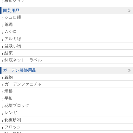
移植クマデ
園芸用品
シュロ縄
荒縄
ムシロ
アルミ線
盆栽小物
結束
鉢底ネット・ラベル
ガーデン装飾用品
置物
ガーデンファニチャー
垣根
平板
花壇ブロック
レンガ
化粧砂利
ブロック