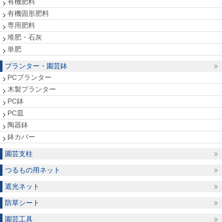
有機肥料
有機固形肥料
専用肥料
堆肥・石灰
単肥
プランター・園芸鉢
PCプランター
木製プランター
PC鉢
PC皿
陶器鉢
鉢カバー
園芸支柱
つるもの用ネット
遮光ネット
防草シート
園芸工具