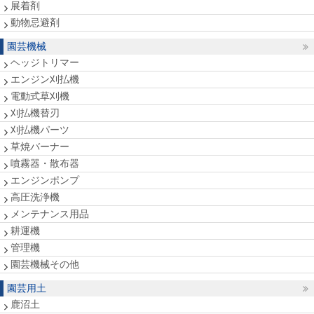
展着剤
動物忌避剤
園芸機械
ヘッジトリマー
エンジン刈払機
電動式草刈機
刈払機替刃
刈払機パーツ
草焼バーナー
噴霧器・散布器
エンジンポンプ
高圧洗浄機
メンテナンス用品
耕運機
管理機
園芸機械その他
園芸用土
鹿沼土