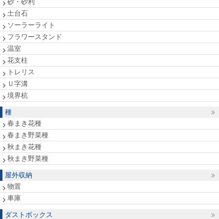
砂・砂利
土台石
ソーラーライト
フラワースタンド
温室
花支柱
トレリス
Ｕ字溝
境界杭
種
春まき花種
春まき野菜種
秋まき花種
秋まき野菜種
屋外収納
物置
車庫
ダストボックス